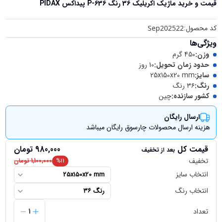
قیمت و خرید
ماژیک اکریلیک 36 رنگ P-636 پیداکس PIDAX
کد محصول:
Sep202522
ویژگی‌ها
وزن
:
450 گرم
حدود زمان تحویل
:
10 روز
سایز
:
25x150x20 mm
رنگ
:
۳۶ رنگ
کشور سازنده
:
چین
ارسال رایگان
هزینه ارسال محصولات چارسوق رایگان میباشد
قیمت کل
980,000
تومان
بعد از تخفیف
تخفیف
11
%
1,100,000
تومان
انتخاب سایز
25x150x20 mm
انتخاب رنگ
۳۶ رنگ
تعداد
1