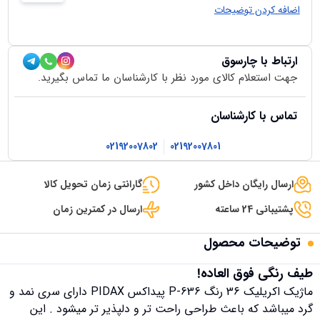
اضافه کردن توضیحات
ارتباط با چارسوق
جهت استعلام کالای مورد نظر با کارشناسان ما تماس بگیرید.
تماس با کارشناسان
02192007802
02192007801
ارسال رایگان داخل کشور
گارانتی زمان تحویل کالا
پشتیبانی 24 ساعته
ارسال در کمترین زمان
توضیحات محصول
طیف رنگی فوق العاده!
ماژیک اکریلیک 36 رنگ P-636 پیداکس PIDAX دارای سری نمد و
گرد میباشد که باعث طراحی راحت تر و دلپذیر تر میشود . این