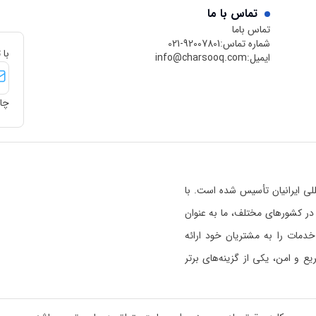
تماس با ما
تماس باما
شماره تماس:
021-92007801
با 
ایمیل:
info@charsooq.com
چار
 بین‌المللی ایرانیان تأسیس شده است. با
رسوق در کشورهای مختلف، ما به عنوان
خدمات را به مشتریان خود ارائه
 و امن، یکی از گزینه‌های برتر
ی خواندن بیشتر راجع به اعتبار
 هستیم
کلیک کنید.