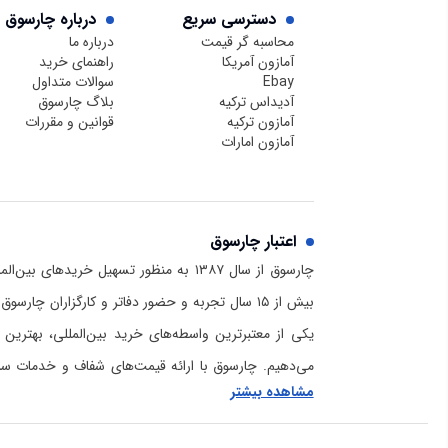
دسترسی سریع
درباره چارسوق
محاسبه گر قیمت
درباره ما
آمازون آمریکا
راهنمای خرید
Ebay
سوالات متداول
آدیداس ترکیه
بلاگ چارسوق
آمازون ترکیه
قوانین و مقررات
آمازون امارات
اعتبار چارسوق
چارسوق از سال ۱۳۸۷ به منظور تسهیل خریدهای
بیش از ۱۵ سال تجربه و حضور دفاتر و کارگزاران چا
یکی از معتبرترین واسطه‌های خرید بین‌المللی، بهترین 
می‌دهیم. چارسوق با ارائه قیمت‌های شفاف و خدمات سریع
مشاهده بیشتر
برای خرید از آمازون و دیگر سایت‌های خارجی است. برا
چارسوق و هلدینگ بازرگانی رادمان و دانستن اینکه
ما کی