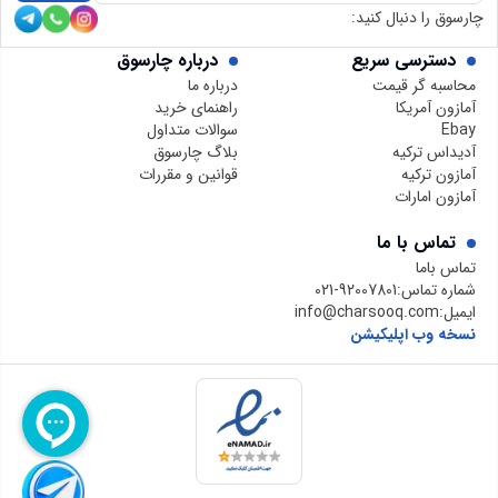
چارسوق را دنبال کنید:
دسترسی سریع
درباره چارسوق
محاسبه گر قیمت
درباره ما
آمازون آمریکا
راهنمای خرید
Ebay
سوالات متداول
آدیداس ترکیه
بلاگ چارسوق
آمازون ترکیه
قوانین و مقررات
آمازون امارات
تماس با ما
تماس باما
شماره تماس:
021-92007801
ایمیل:
info@charsooq.com
نسخه وب اپلیکیشن