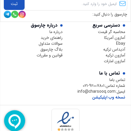
ثبت
چارسوق را دنبال کنید:
دسترسی سریع
درباره چارسوق
محاسبه گر قیمت
درباره ما
آمازون آمریکا
راهنمای خرید
Ebay
سوالات متداول
آدیداس ترکیه
بلاگ چارسوق
آمازون ترکیه
قوانین و مقررات
آمازون امارات
تماس با ما
تماس باما
شماره تماس:
021-92007801
ایمیل:
info@charsooq.com
نسخه وب اپلیکیشن