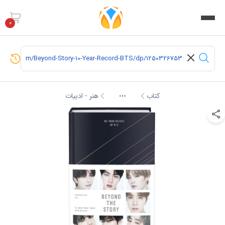
0
کتاب
هنر - ادبیات
More