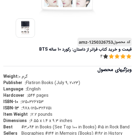
کد محصول
amz-1250326753
قیمت و خرید
کتاب فراتر از داستان: رکورد 10 ساله BTS
4
ویژگیهای محصول
گرم
0
Weight:
Flatiron Books (July 9, 2023)
:
Publisher ‏ ‎
English
:
Language ‏ ‎
544 pages
:
Hardcover ‏ ‎
1250326753
:
ISBN-10 ‏ ‎
978-1250326751
:
ISBN-13 ‏ ‎
2.2 pounds
:
Item Weight ‏ ‎
6.55 x 1.4 x 9.3 inches
:
Dimensions ‏ ‎
Best
#3,094 in Books (See Top 100 in Books) #15 in Rock Band
Sellers
Biographies #144 in Memoirs (Books) #192 in History