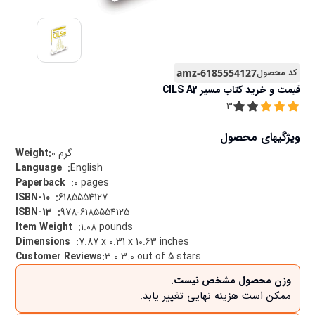
کد محصول
amz-6185554127
قیمت و خرید
کتاب مسیر CILS A2
3
ویژگیهای محصول
گرم
0
Weight:
English
:
Language ‏ ‎
0 pages
:
Paperback ‏ ‎
6185554127
:
ISBN-10 ‏ ‎
978-6185554125
:
ISBN-13 ‏ ‎
1.08 pounds
:
Item Weight ‏ ‎
7.87 x 0.31 x 10.63 inches
:
Dimensions ‏ ‎
Customer Reviews
:
3.0 3.0 out of 5 stars
وزن محصول مشخص نیست.
ممکن است هزینه نهایی تغییر یابد.