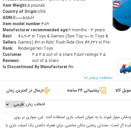
Item Weight
:
5 pounds
Country of Origin
:
USA
ASIN
:
B00005850H
Item model number
:
4861
Manufacturer recommended age
:
9 months - 3 years
Best
#8,703 in Toys & Games (See Top 100 in Toys &
Sellers
Games) #21 in Kids' Push Ride-Ons #4,637 in Pre-
Rank
:
Kindergarten Toys
Customer
4.5 4.5 out of 5 stars 4,586 ratings 4.5
Reviews
:
out of 5 stars
Is Discontinued By Manufacturer
:
No
مشاهده بیشتر
ویل کالا
پشتیبانی 24 ساعته
ارسال در کمترین زمان
انتخاب زبان:
شان سوار شوند یا به عنوان اسباب بازی استفاده کنند. این سواری بر روی
ل ایده آل است. صندلی پشتی مکان مناسبی برای همراه داشتن یک اسباب بازی یا