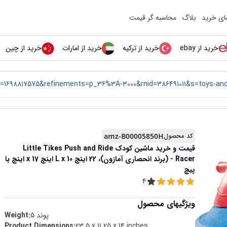
مای خرید
بلاگ
محاسبه گر قیمت
خرید از ebay
خرید از ترکیه
خرید از امارات
خرید از چین
کد محصول
amz-B00005850H
قیمت و خرید
ماشین کودک Little Tikes Push and Ride
Racer - (برند انحصاری آمازون)، 22 اینچ L x 10 اینچ x 17 اینچ با
پیچ
4
ویژگیهای محصول
پوند
5
Weight:
Product Dimensions
:
23.5 x 11.25 x 14 inches