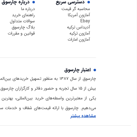
دسترسی سریع
درباره چارسوق
محاسبه گر قیمت
درباره ما
آمازون آمریکا
راهنمای خرید
Ebay
سوالات متداول
آدیداس ترکیه
بلاگ چارسوق
آمازون ترکیه
قوانین و مقررات
آمازون امارات
اعتبار چارسوق
چارسوق از سال ۱۳۸۷ به منظور تسهیل خریدهای
بیش از ۱۵ سال تجربه و حضور دفاتر و کارگزاران چا
یکی از معتبرترین واسطه‌های خرید بین‌المللی، بهترین 
می‌دهیم. چارسوق با ارائه قیمت‌های شفاف و خدمات سریع
مشاهده بیشتر
برای خرید از آمازون و دیگر سایت‌های خارجی است. برا
چارسوق و هلدینگ بازرگانی رادمان و دانستن اینکه
ما کی