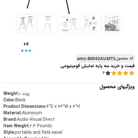
...
+4
کد محصول
amz-B0042AUMTS
قیمت و خرید
سه پایه نمایش آلومینیومی
4
ویژگیهای محصول
پوند
0
Weight:
Color
:
‎Black
Product Dimensions
:
‎4"D x 36"W x 3"H
Material
:
‎Aluminum
Brand
:
‎Audio-Visual Direct
Item Weight
:
‎2.3 Pounds
Style
:
‎portable and field easel