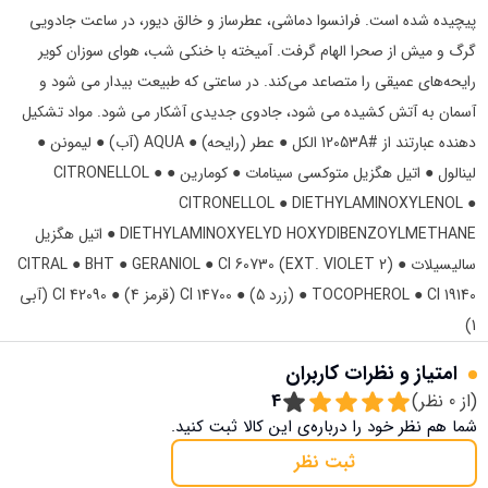
پیچیده شده است. فرانسوا دماشی، عطرساز و خالق دیور، در ساعت جادویی
گرگ و میش از صحرا الهام گرفت. آمیخته با خنکی شب، هوای سوزان کویر
رایحه‌های عمیقی را متصاعد می‌کند. در ساعتی که طبیعت بیدار می شود و
آسمان به آتش کشیده می شود، جادوی جدیدی آشکار می شود. مواد تشکیل
دهنده عبارتند از #12053A الکل ● عطر (رایحه) ● AQUA (آب) ● لیمونن ●
لینالول ● اتیل هگزیل متوکسی سینامات ● کومارین ● CITRONELLOL ●
CITRONELLOL ● DIETHYLAMINOXYLENOL ●
DIETHYLAMINOXYELYD HOXYDIBENZOYLMETHANE ● اتیل هگزیل
سالیسیلات ● CITRAL ● BHT ● GERANIOL ● CI 60730 (EXT. VIOLET 2)
● TOCOPHEROL ● CI 19140 (زرد 5) ● CI 14700 (قرمز 4) ● CI 42090 (آبی
1)
امتیاز و نظرات کاربران
(از
0
نظر)
4
شما هم نظر خود را درباره‌ی این کالا ثبت کنید.
ثبت نظر