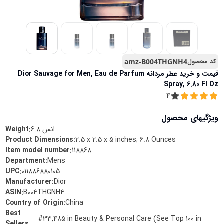
کد محصول
amz-B004THGNH4
قیمت و خرید
عطر مردانه Dior Sauvage for Men, Eau de Parfum
Spray, 6.80 Fl Oz
4
ویژگیهای محصول
انس
6.8
Weight:
Product Dimensions
:
2.5 x 2.5 x 5 inches; 6.8 Ounces
Item model number
:
118868
Department
:
Mens
UPC
:
011886880105
Manufacturer
:
Dior
ASIN
:
B004THGNH4
Country of Origin
:
China
Best
#33,485 in Beauty & Personal Care (See Top 100 in