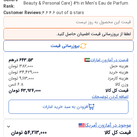
Sellers
Beauty & Personal Care) #91 in Men's Eau de Parfum
Rank
:
Customer Reviews
:
4.6 4.6 out of 5 stars
قیمت این محصول به روز نیست
لطفا از بروزرسانی قیمت اطمینان حاصل کنید.
بروزرسانی قیمت
قیمت در آمازون امارات
643.53
درهم
هزینه حمل
382,000
تومان
هزینه خرید
34,429,000
تومان
هزینه کارمزد
9,113,000
تومان
وزن کالا
6.8
انس
قیمت کل کالا
43,924,000
تومان
اضافه کردن توضیحات
افزودن به سبد خرید امارات
موجود در آمازون آمریکا
قیمت کل کالا
54,213,000
تومان