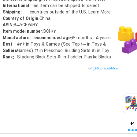
International
This item can be shipped to select
Shipping
:
countries outside of the U.S. Learn More
Country of Origin
:
China
ASIN
:
B007GE75HY
Item model number
:
DCH63
Manufacturer recommended age
:
12 months - 5 years
Best
#36 in Toys & Games (See Top 100 in Toys &
Sellers
Games) #1 in Preschool Building Sets #1 in Toy
Rank
:
Stacking Block Sets #1 in Toddler Plastic Blocks
مشاهده بیشتر
..
+1