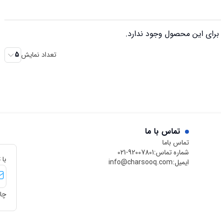
رای این محصول وجود ندارد.
تعداد نمایش
5
تماس با ما
تماس باما
شماره تماس:
021-92007801
با 
ایمیل:
info@charsooq.com
چار