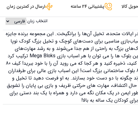
ویل کالا
پشتیبانی 24 ساعته
ارسال در کمترین زمان
انتخاب زبان:
 اسباب‌بازی ساخت‌وساز پیش‌دبستانی شماره 1 در ایالات متحده، تخیل آن‌ها را برانگیخت. این مجموعه برنده جایزه
 اسباب‌بازی مناسبی برای دست‌های کوچک و تخیل بزرگ کودک نوپا
ای بزرگ به راحتی از هم جدا می‌شوند و به رشد مهارت‌های
حرکتی و فکری آن‌ها کمک می‌کنند. بهتر از همه، این بلوک ها را می توان با هر اسباب بازی Mega Bloks ترکیب کرد
تا زمان بازی را برای ساعت ها افزایش دهد. بازی کنید، ذخیره کنید و هر کجا که می روید آن را با خود ببرید! کیف 80
تکه Maxi Blocks Classic Mega Bloks شامل 80 بلوک ساختمانی بزرگ است! این اسباب بازی عالی برای طرفداران
 چگونه با دو دست خود بسازند. به او فرصت دهید تا تخیل و
 حال اکتشاف، مهارت های حرکتی ظریف و بازی بی پایان را تشویق
ور ایمن در یک مکان نگه می دارد و همراه با یک بند دستی برای
ی کودکان یک ساله به بالا!