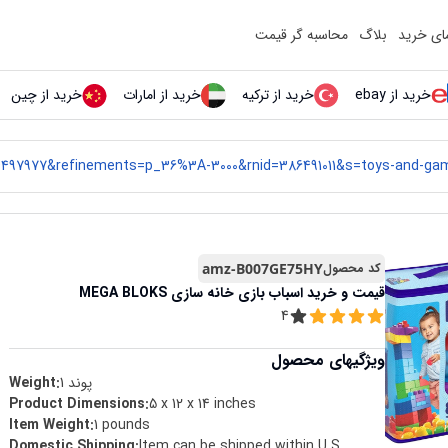
مای خرید
بلاگ
محاسبه گر قیمت
خرید از ebay
خرید از ترکیه
خرید از امارات
خرید از چین
کد محصول
amz-B007GE75HY
قیمت و خرید
اسباب بازی خانه سازی MEGA BLOKS
4
ویژگیهای محصول
پوند
1
Weight:
Product Dimensions
:
5 x 12 x 14 inches
Item Weight
:
1 pounds
Domestic Shipping
:
Item can be shipped within U.S.