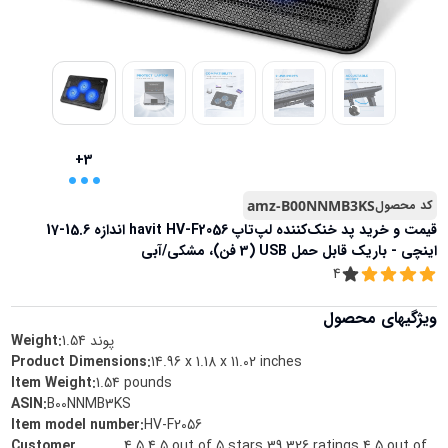
...
+3
کد محصول
amz-B00NNMB3KS
قیمت و خرید
پد خنک‌کننده لپ‌تاپ havit HV-F2056 اندازه 15.6-17
اینچی - باریک قابل حمل USB (3 فن)، مشکی/آبی
4
ویژگیهای محصول
پوند
1.54
Weight:
Product Dimensions
:
14.96 x 1.18 x 11.02 inches
Item Weight
:
1.54 pounds
ASIN
:
B00NNMB3KS
Item model number
:
HV-F2056
Customer
4.5 4.5 out of 5 stars 39,326 ratings 4.5 out of