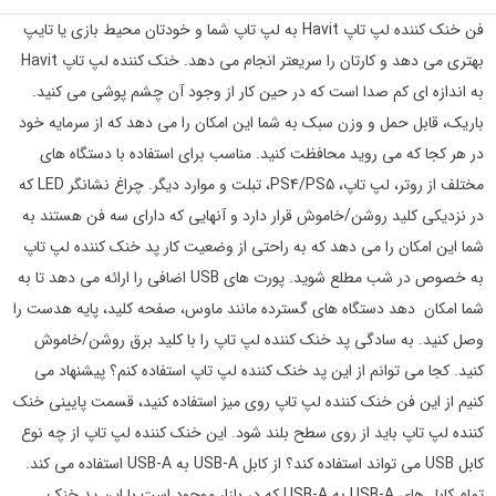
فن خنک کننده لپ تاپ Havit به لپ تاپ شما و خودتان محیط بازی یا تایپ
بهتری می دهد و کارتان را سریعتر انجام می دهد. خنک کننده لپ تاپ Havit
به اندازه ای کم صدا است که در حین کار از وجود آن چشم پوشی می کنید.
باریک، قابل حمل و وزن سبک به شما این امکان را می دهد که از سرمایه خود
در هر کجا که می روید محافظت کنید. مناسب برای استفاده با دستگاه های
مختلف از روتر، لپ تاپ، PS4/PS5، تبلت و موارد دیگر. چراغ نشانگر LED که
در نزدیکی کلید روشن/خاموش قرار دارد و آنهایی که دارای سه فن هستند به
شما این امکان را می دهد که به راحتی از وضعیت کار پد خنک کننده لپ تاپ
به خصوص در شب مطلع شوید. پورت های USB اضافی را ارائه می دهد تا به
شما امکان دهد دستگاه های گسترده مانند ماوس، صفحه کلید، پایه هدست را
وصل کنید. به سادگی پد خنک کننده لپ تاپ را با کلید برق روشن/خاموش
کنید. کجا می توانم از این پد خنک کننده لپ تاپ استفاده کنم؟ پیشنهاد می
کنیم از این فن خنک کننده لپ تاپ روی میز استفاده کنید، قسمت پایینی خنک
کننده لپ تاپ باید از روی سطح بلند شود. این خنک کننده لپ تاپ از چه نوع
کابل USB می تواند استفاده کند؟ از کابل USB-A به USB-A استفاده می کند.
تمام کابل های USB-A به USB-A که در بازار موجود است با این پد خنک