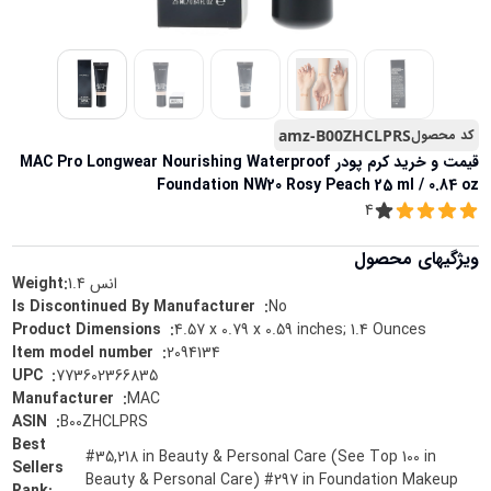
کد محصول
amz-B00ZHCLPRS
قیمت و خرید
کرم پودر MAC Pro Longwear Nourishing Waterproof
Foundation NW20 Rosy Peach 25 ml / 0.84 oz
4
ویژگیهای محصول
انس
1.4
Weight:
No
:
Is Discontinued By Manufacturer ‏ ‎
4.57 x 0.79 x 0.59 inches; 1.4 Ounces
:
Product Dimensions ‏ ‎
2094134
:
Item model number ‏ ‎
773602366835
:
UPC ‏ ‎
MAC
:
Manufacturer ‏ ‎
B00ZHCLPRS
:
ASIN ‏ ‎
Best
#35,218 in Beauty & Personal Care (See Top 100 in
Sellers
Beauty & Personal Care) #297 in Foundation Makeup