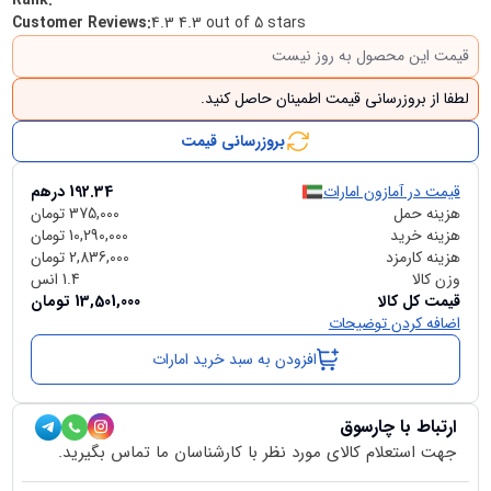
Rank
:
Customer Reviews
:
4.3 4.3 out of 5 stars
قیمت این محصول به روز نیست
لطفا از بروزرسانی قیمت اطمینان حاصل کنید.
بروزرسانی قیمت
قیمت در آمازون امارات
192.34
درهم
هزینه حمل
375,000
تومان
هزینه خرید
10,290,000
تومان
هزینه کارمزد
2,836,000
تومان
وزن کالا
1.4
انس
قیمت کل کالا
13,501,000
تومان
اضافه کردن توضیحات
افزودن به سبد خرید امارات
ارتباط با چارسوق
جهت استعلام کالای مورد نظر با کارشناسان ما تماس بگیرید.