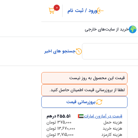
0
ورود / ثبت نام
خرید از سایت‌های خارجی
جستجو های اخیر
قیمت این محصول به روز نیست
لطفا از بروزرسانی قیمت اطمینان حاصل کنید.
بروزرسانی قیمت
قیمت در آمازون امارات
255.51
درهم
هزینه حمل
375,000
تومان
هزینه خرید
13,670,000
تومان
هزینه کارمزد
3,715,000
تومان