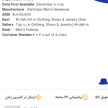
December 11, 2015
:
Date First Available ‏ ‎
Pantropic Men's Headwear
:
Manufacturer ‏ ‎
B0168G8X7G
:
ASIN ‏ ‎
Best
#6,754,776 in Clothing, Shoes & Jewelry (See
Sellers
Top 100 in Clothing, Shoes & Jewelry) #3,554 in
Rank
:
Men's Fedoras
Customer Reviews
:
3.8 3.8 out of 5 stars
ویل کالا
پشتیبانی 24 ساعته
ارسال در کمترین زمان