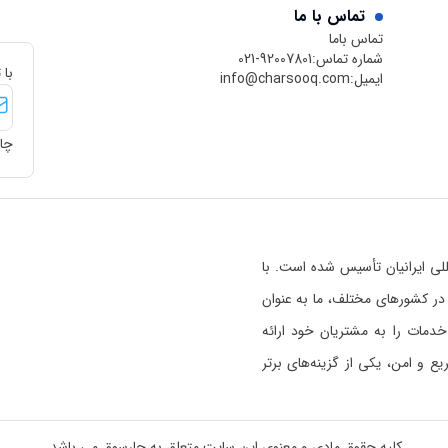
تماس با ما
تماس باما
شماره تماس:
021-92007801
با 
ایمیل:
info@charsooq.com
چار
 بین‌المللی ایرانیان تأسیس شده است. با
رسوق در کشورهای مختلف، ما به عنوان
خدمات را به مشتریان خود ارائه
 و امن، یکی از گزینه‌های برتر
ی خواندن بیشتر راجع به اعتبار
 هستیم
کلیک کنید.
کلیه حقوق مادی و معنوی این سایت متعلق به چارسوق می باشد.