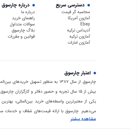
دسترسی سریع
درباره چارسوق
محاسبه گر قیمت
درباره ما
آمازون آمریکا
راهنمای خرید
Ebay
سوالات متداول
آدیداس ترکیه
بلاگ چارسوق
آمازون ترکیه
قوانین و مقررات
آمازون امارات
اعتبار چارسوق
چارسوق از سال ۱۳۸۷ به منظور تسهیل خریدهای
بیش از ۱۵ سال تجربه و حضور دفاتر و کارگزاران چا
یکی از معتبرترین واسطه‌های خرید بین‌المللی، بهترین 
می‌دهیم. چارسوق با ارائه قیمت‌های شفاف و خدمات سریع
مشاهده بیشتر
برای خرید از آمازون و دیگر سایت‌های خارجی است. برا
چارسوق و هلدینگ بازرگانی رادمان و دانستن اینکه
ما کی