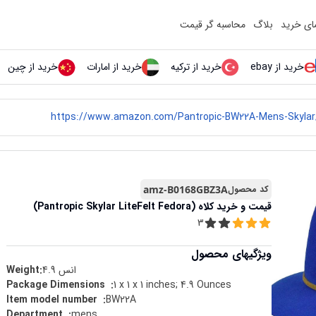
مای خرید
بلاگ
محاسبه گر قیمت
خرید از ebay
خرید از ترکیه
خرید از امارات
خرید از چین
کد محصول
amz-B0168GBZ3A
قیمت و خرید
کلاه (Pantropic Skylar LiteFelt Fedora)
3
ویژگیهای محصول
انس
4.9
Weight:
1 x 1 x 1 inches; 4.9 Ounces
:
Package Dimensions ‏ ‎
BW22A
:
Item model number ‏ ‎
mens
:
Department ‏ ‎