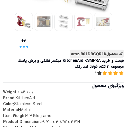
...
+3
کد محصول
amz-B01DBGQR1K
قیمت و خرید
KitchenAid KSMPRA میکسر غلتکی و برش پاستا،
مجموعه 3 تکه، فولاد ضد زنگ
4
ویژگیهای محصول
پوند
2.86
Weight:
Brand
:
KitchenAid
Color
:
Stainless Steel
Material
:
Metal
Item Weight
:
1.3 Kilograms
Product Dimensions
:
9.7"L x 3.8"W x 2.2"H