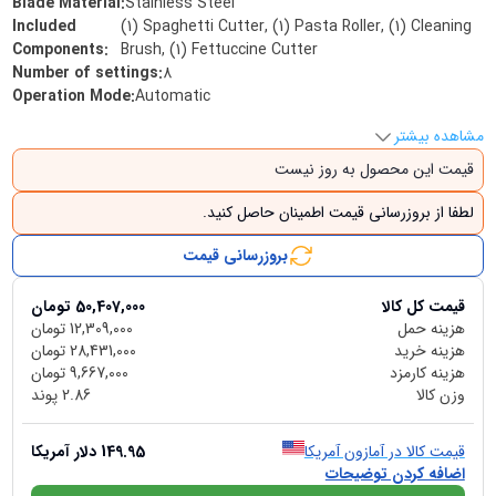
Blade Material
:
Stainless Steel
Included
(1) Spaghetti Cutter, (1) Pasta Roller, (1) Cleaning
Components
:
Brush, (1) Fettuccine Cutter
Number of settings
:
8
Operation Mode
:
Automatic
مشاهده بیشتر
قیمت این محصول به روز نیست
لطفا از بروزرسانی قیمت اطمینان حاصل کنید.
بروزرسانی قیمت
قیمت کل کالا
50,407,000
تومان
هزینه حمل
12,309,000
تومان
هزینه خرید
28,431,000
تومان
هزینه کارمزد
9,667,000
تومان
وزن کالا
2.86
پوند
قیمت کالا در آمازون آمریکا
149.95
دلار آمریکا
اضافه کردن توضیحات