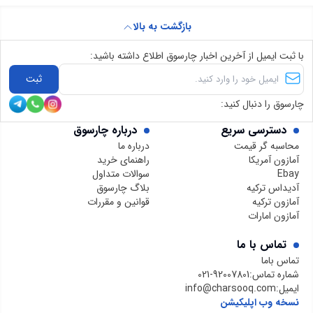
بازگشت به بالا
با ثبت ایمیل از آخرین اخبار چارسوق اطلاع داشته باشید:
ثبت
چارسوق را دنبال کنید:
دسترسی سریع
درباره چارسوق
محاسبه گر قیمت
درباره ما
آمازون آمریکا
راهنمای خرید
Ebay
سوالات متداول
آدیداس ترکیه
بلاگ چارسوق
آمازون ترکیه
قوانین و مقررات
آمازون امارات
تماس با ما
تماس باما
شماره تماس:
021-92007801
ایمیل:
info@charsooq.com
نسخه وب اپلیکیشن