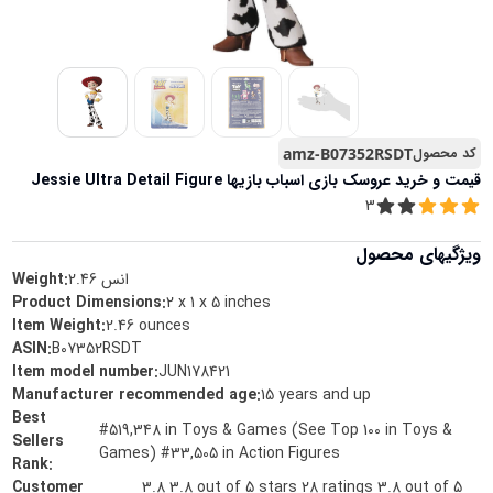
کد محصول
amz-B07352RSDT
قیمت و خرید
عروسک بازی اسباب بازیها Jessie Ultra Detail Figure
3
ویژگیهای محصول
انس
2.46
Weight:
Product Dimensions
:
2 x 1 x 5 inches
Item Weight
:
2.46 ounces
ASIN
:
B07352RSDT
Item model number
:
JUN178421
Manufacturer recommended age
:
15 years and up
Best
#519,348 in Toys & Games (See Top 100 in Toys &
Sellers
Games) #33,505 in Action Figures
Rank
:
Customer
3.8 3.8 out of 5 stars 28 ratings 3.8 out of 5