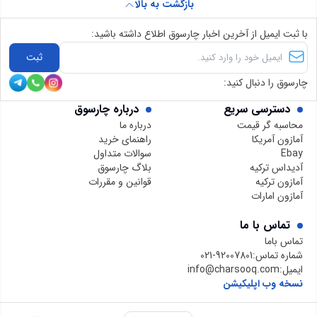
بازگشت به بالا
با ثبت ایمیل از آخرین اخبار چارسوق اطلاع داشته باشید:
ثبت
چارسوق را دنبال کنید:
دسترسی سریع
درباره چارسوق
محاسبه گر قیمت
درباره ما
آمازون آمریکا
راهنمای خرید
Ebay
سوالات متداول
آدیداس ترکیه
بلاگ چارسوق
آمازون ترکیه
قوانین و مقررات
آمازون امارات
تماس با ما
تماس باما
شماره تماس:
021-92007801
ایمیل:
info@charsooq.com
نسخه وب اپلیکیشن