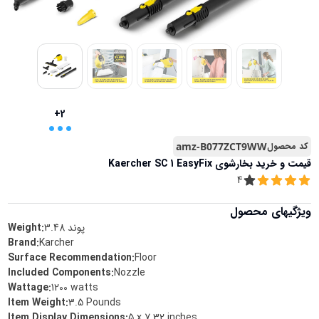
...
+2
کد محصول
amz-B077ZCT9WW
قیمت و خرید
بخارشوی Kaercher SC 1 EasyFix
4
ویژگیهای محصول
پوند
3.48
Weight:
Brand
:
Karcher
Surface Recommendation
:
Floor
Included Components
:
Nozzle
Wattage
:
1200 watts
Item Weight
:
3.5 Pounds
Item Display Dimensions
:
5 x 7.32 inches