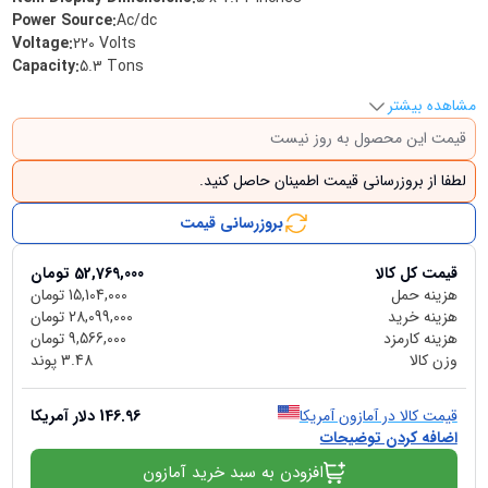
Power Source
:
Ac/dc
Voltage
:
220 Volts
Capacity
:
5.3 Tons
مشاهده بیشتر
قیمت این محصول به روز نیست
لطفا از بروزرسانی قیمت اطمینان حاصل کنید.
بروزرسانی قیمت
قیمت کل کالا
52,769,000
تومان
هزینه حمل
15,104,000
تومان
هزینه خرید
28,099,000
تومان
هزینه کارمزد
9,566,000
تومان
وزن کالا
3.48
پوند
قیمت کالا در آمازون آمریکا
146.96
دلار آمریکا
اضافه کردن توضیحات
افزودن به سبد خرید آمازون