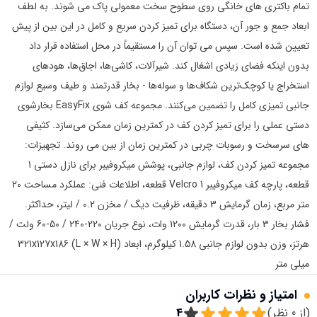
تمام باکتری های خانگی روی سطوح سخت معمولی پاک می شوند. به لطف
ابعاد جمع و جور آن، دستگاه برای تمیز کردن سریع و کامل در این بین از پیش
تعیین شده است. سپس می توان آن را مستقیماً در محل استفاده قرار داد
بدون اینکه فضای زیادی اشغال کند. شیرآلات، کاشی‌ها، اجاق‌ها، هودهای
استخراج یا کوچک‌ترین شکاف‌ها و سوله‌ها - بخار قدرتمند و طیف وسیع لوازم
جانبی تمیزی کامل را تضمین می‌کنند. مجموعه کف شوی EasyFix بخارشوی
دستی عملی را برای تمیز کردن کف در کمترین زمان ممکن می‌سازد. کثیفی
های سرسخت و رسوبات چربی در کمترین زمان از بین می روند. تجهیزات:
مجموعه تمیز کردن کف، لوازم جانبی، پوشش میکروفیبر برای نازل دستی 1
قطعه، پارچه کف میکروفیبر Velcro 1 قطعه، اطلاعات فنی: عملکرد مساحت 20
متر مربع، زمان گرمایش 3 دقیقه، ظرفیت دیگ / مخزن 0.2 / لیتر، حداکثر.
فشار بخار 3 بار، قدرت گرمایش 1200 وات، نوع جریان 220-240 / 50-60 ولت /
هرتز، وزن بدون لوازم جانبی 1.58 کیلوگرم، ابعاد (L × W × H) 321x127x186
میلی متر
امتیاز و نظرات کاربران
(از
0
نظر)
4