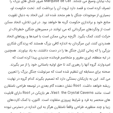
یک بیابان وسیع می جنگند. Marquise de Cat شرور جنگل های بزرگ را
تصرف کرده است و قصد دارد ثروت آن را برداشت کند. تحت حکومت او،
بسیاری از موجودات جنگل با هم متحد شده اند. این اتحاد به دنبال تقویت
منابع خود و براندازی حکومت گربه ها خواهد بود. در این تلاش، اتحاد ممکن
است از ولگردهای سرگردانی که می توانند در مسیرهای جنگلی خطرناک تر
حرکت کنند، کمک بگیرد. اگرچه برخی ممکن است با امیدها و رویاهای اتحاد
همدردی کنند، این سرگردان به اندازه کافی بزرگ هستند که پرندگان شکاری
بزرگی را که زمانی کنترل جنگل ها را در دست داشتند، به یاد بیاورند. همچنین
در لبه منطقه، ایری مغرور و متخاصم فرمانده جدیدی پیدا کرده است که
امیدوارند گروه آنها را رهبری کند تا حق اولیه باستانی خود را از سر بگیرند.
صحنه برای مسابقه ای تنظیم شده است که سرنوشت جنگل بزرگ را تعیین
می کند. این به بازیکنان بستگی دارد که تصمیم بگیرند کدام گروه در نهایت
ریشه خواهد داشت. Root نشان دهنده گام بعدی در توسعه طراحی نامتقارن
است. مانند Vast: the Crystal Caverns، هر بازیکن در Root دارای قابلیت
های منحصر به فرد و شرایط پیروزی متفاوت است. اکنون، با کمک کارت‌های
زیبا و چند منظوره، طراحی واقعاً نامتقارن هرگز به این اندازه در دسترس نبوده