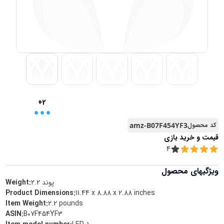
...
+2
کد محصول
amz-B07F454YF3
قیمت و خرید
بازی
4
ویژگیهای محصول
پوند
2.2
Weight:
Product Dimensions
:
11.44 x 8.88 x 2.88 inches
Item Weight
:
2.2 pounds
ASIN
:
B07F454YF3