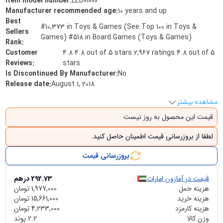
Item model number
:
LED01000
Manufacturer recommended age
:
10 years and up
Best
#10,373 in Toys & Games (See Top 100 in Toys &
Sellers
Games) #518 in Board Games (Toys & Games)
Rank
:
Customer
4.8 4.8 out of 5 stars 2,967 ratings 4.8 out of 5
Reviews
:
stars
Is Discontinued By Manufacturer
:
No
Release date
:
August 1, 2018
مشاهده بیشتر
قیمت این محصول به روز نیست
لطفا از بروزرسانی قیمت اطمینان حاصل کنید.
بروزرسانی قیمت
قیمت در آمازون امارات
292.73
درهم
هزینه حمل
1,977,000
تومان
هزینه خرید
15,661,000
تومان
هزینه کارمزد
4,233,000
تومان
وزن کالا
2.2
پوند