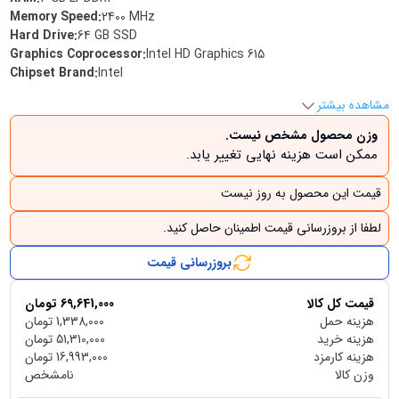
Memory Speed
:
‎2400 MHz
Hard Drive
:
‎64 GB SSD
Graphics Coprocessor
:
‎Intel HD Graphics 615
Chipset Brand
:
‎Intel
مشاهده بیشتر
وزن محصول مشخص نیست.
ممکن است هزینه نهایی تغییر یابد.
قیمت این محصول به روز نیست
لطفا از بروزرسانی قیمت اطمینان حاصل کنید.
بروزرسانی قیمت
قیمت کل کالا
69,641,000
تومان
هزینه حمل
1,338,000
تومان
هزینه خرید
51,310,000
تومان
هزینه کارمزد
16,993,000
تومان
وزن کالا
نامشخص