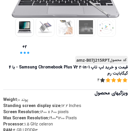
...
+2
کد محصول
amz-B07J215RPT
قیمت و خرید
لپ تاپ Samsung Chromebook Plus V2 2-in-1 - با 4
گیگابایت رم
4
ویژگیهای محصول
پوند
0
Weight:
Standing screen display size
:
‎12.2 Inches
Screen Resolution
:
‎1600 x 600 pixels
Max Screen Resolution
:
‎1900*1200 Pixels
Processor
:
‎1.5 GHz celeron
RAM
:
‎4 GB LPDDR3