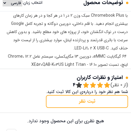
توضیحات محصول
انتخاب زبان:
با Chromebook Plus سبک وزن 2 در 1 در هر کجا و در هر زمان کارهای
بیشتری انجام دهید. با قلم داخلی، دوربین دوگانه و تجربه کامل Google
درست در نوک انگشتان خود، از پروژه های خود مطلع باشید. و بدون کاهش
سرعت با باتری قدرتمند و پردازنده اینتل، موارد بیشتری را از لیست خود
حذف کنید. LED-Lit، 2 X USB-C.
64 گیگابایت eMMC، دوربین 13 مگاپیکسلی، سیستم عامل Chrome، 12.2
اینچ، نسبت تصویر 16:10 - XE520QAB-K03US Light Titan
امتیاز و نظرات کاربران
(از
0
نظر)
4
شما هم نظر خود را درباره‌ی این کالا ثبت کنید.
ثبت نظر
هیچ نظری برای این محصول وجود ندارد.