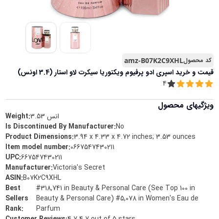
کد محصول
amz-B07K2C9XHL
قیمت و خرید
اسپری ادو پرفیوم ویکتوریا سیکرت لاو استار (3.4 اونس)
4
ویژگیهای محصول
انس
3.53
Weight:
Is Discontinued By Manufacturer
:
No
Product Dimensions
:
3.94 x 4.33 x 4.72 inches; 3.53 ounces
Item model number
:
0667547430211
UPC
:
667547430211
Manufacturer
:
Victoria's Secret
ASIN
:
B07K2C9XHL
Best
#318,741 in Beauty & Personal Care (See Top 100 in
Sellers
Beauty & Personal Care) #5,078 in Women's Eau de
Rank
:
Parfum