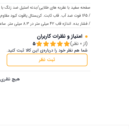
/ 165 فوت ضد آب. قاب ثابت. کریستال یاقوت کبود مقا
/ فشار بده. اندازه قاب 42 میلی متر در 8.3 میلی متر. ساعت فلزی شهر Mathey-Tissot HB611251MBI.
امتیاز و نظرات کاربران
(از
0
نظر)
5
شما هم نظر خود را درباره‌ی این کالا ثبت کنید.
ثبت نظر
هیچ نظری ب