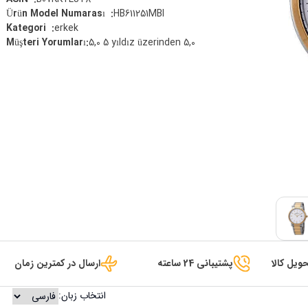
HB611251MBI
:
Ürün Model Numarası ‏ ‎
erkek
:
Kategori ‏ ‎
Müşteri Yorumları
:
5,0 5 yıldız üzerinden 5,0
ویل کالا
پشتیبانی 24 ساعته
ارسال در کمترین زمان
انتخاب زبان: