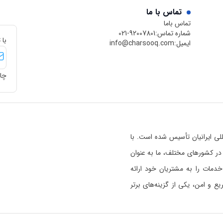
تماس با ما
تماس باما
شماره تماس:
021-92007801
با 
ایمیل:
info@charsooq.com
چار
 بین‌المللی ایرانیان تأسیس شده است. با
رسوق در کشورهای مختلف، ما به عنوان
خدمات را به مشتریان خود ارائه
 و امن، یکی از گزینه‌های برتر
ی خواندن بیشتر راجع به اعتبار
 هستیم
کلیک کنید.