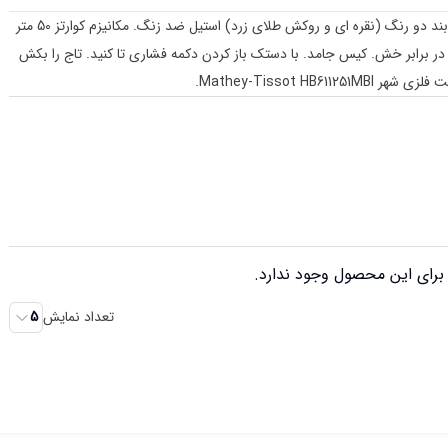
صفحه سفید با عقربه های طلایی/بدنه استیل ضد زنگ با بند دو رنگ (نقره ای و روکش طلای زرد) استیل ضد زنگ. مکانیزم کوارتز 50 متر
وم در برابر خش. کیس جامد. با دستک باز کردن دکمه فشاری تا کنید. تاج را بکش
رای این محصول وجود ندارد.
تعداد نمایش
5