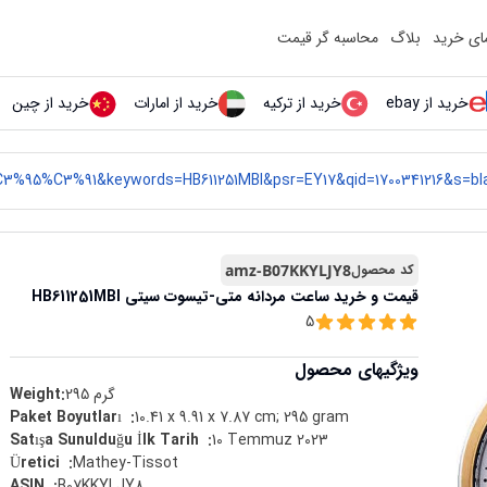
مای خرید
بلاگ
محاسبه گر قیمت
خرید از ebay
خرید از ترکیه
خرید از امارات
خرید از چین
کد محصول
amz-B07KKYLJY8
قیمت و خرید
ساعت مردانه متی-تیسوت سیتی HB611251MBI
5
ویژگیهای محصول
گرم
295
Weight:
10.41 x 9.91 x 7.87 cm; 295 gram
:
Paket Boyutları ‏ ‎
10 Temmuz 2023
:
Satışa Sunulduğu İlk Tarih ‏ ‎
Mathey-Tissot
:
Üretici ‏ ‎
B07KKYLJY8
:
ASIN ‏ ‎