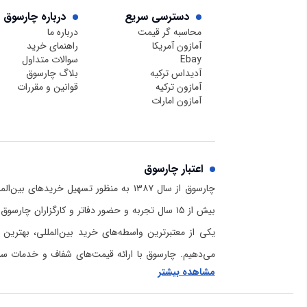
دسترسی سریع
درباره چارسوق
محاسبه گر قیمت
درباره ما
آمازون آمریکا
راهنمای خرید
Ebay
سوالات متداول
آدیداس ترکیه
بلاگ چارسوق
آمازون ترکیه
قوانین و مقررات
آمازون امارات
اعتبار چارسوق
چارسوق از سال ۱۳۸۷ به منظور تسهیل خریدهای
بیش از ۱۵ سال تجربه و حضور دفاتر و کارگزاران چا
یکی از معتبرترین واسطه‌های خرید بین‌المللی، بهترین 
می‌دهیم. چارسوق با ارائه قیمت‌های شفاف و خدمات سریع
مشاهده بیشتر
برای خرید از آمازون و دیگر سایت‌های خارجی است. برا
چارسوق و هلدینگ بازرگانی رادمان و دانستن اینکه
ما کی