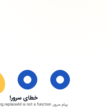
خطای سرور!
پیام سرور:
ng.replaceAll is not a function