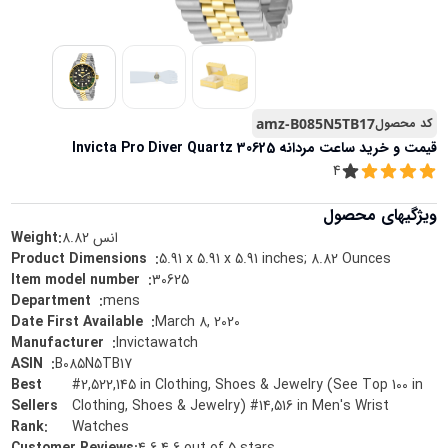
کد محصول
amz-B085N5TB17
قیمت و خرید
ساعت مردانه Invicta Pro Diver Quartz 30625
4
ویژگیهای محصول
انس
8.82
Weight:
5.91 x 5.91 x 5.91 inches; 8.82 Ounces
:
Product Dimensions ‏ ‎
30625
:
Item model number ‏ ‎
mens
:
Department ‏ ‎
March 8, 2020
:
Date First Available ‏ ‎
Invictawatch
:
Manufacturer ‏ ‎
B085N5TB17
:
ASIN ‏ ‎
Best
#2,522,145 in Clothing, Shoes & Jewelry (See Top 100 in
Sellers
Clothing, Shoes & Jewelry) #14,516 in Men's Wrist
Rank
:
Watches