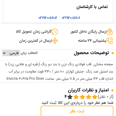
تماس با کارشناسان
02192007802
02192007801
ارسال رایگان داخل کشور
گارانتی زمان تحویل کالا
پشتیبانی 24 ساعته
ارسال در کمترین زمان
توضیحات محصول
انتخاب زبان:
صفحه مشکی. قاب فولادی زنگ نزن با بند دو رنگ (نقره ای و طلایی زرد) با
بند استیل ضد زنگ. جنبش کوارتز. 100 متر / 330 فوت مقاومت در برابر آب.
اندازه قاب 43 میلی متر در 11.5 میلی متر. ساعت Invicta 30625 Pro Diver.
امتیاز و نظرات کاربران
(از
0
نظر)
4
شما هم نظر خود را درباره‌ی این کالا ثبت کنید.
ثبت نظر