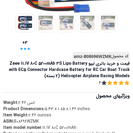
...
+3
کد محصول
amz-B08696WZMK
قیمت و خرید
باتری لیپو Zeee 11.1V 80C 5200mAh 3S Lipo Battery
with EC5 Connector Hardcase Battery for RC Car Boat Truck
Helicopter Airplane Racing Models (2 بسته)
4
ویژگیهای محصول
انس
2.46
Weight:
Product Dimensions
:
5.43 x 1.85 x 1.46 inches
Item Weight
:
2.46 ounces
ASIN
:
B08696WZMK
Item model number
:
11.1V 80C 5200mAh