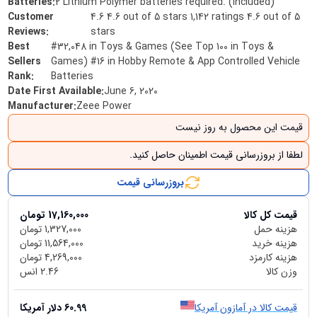
Batteries
:
2 Lithium Polymer batteries required. (included)
Customer
4.6 4.6 out of 5 stars 1,142 ratings 4.6 out of 5
Reviews
:
stars
Best
#32,048 in Toys & Games (See Top 100 in Toys &
Sellers
Games) #16 in Hobby Remote & App Controlled Vehicle
Rank
:
Batteries
Date First Available
:
June 6, 2020
Manufacturer
:
Zeee Power
قیمت این محصول به روز نیست
لطفا از بروزرسانی قیمت اطمینان حاصل کنید.
بروزرسانی قیمت
قیمت کل کالا
17,160,000
تومان
هزینه حمل
1,327,000
تومان
هزینه خرید
11,564,000
تومان
هزینه کارمزد
4,269,000
تومان
وزن کالا
2.46
انس
قیمت کالا در آمازون آمریکا
60.99
دلار آمریکا