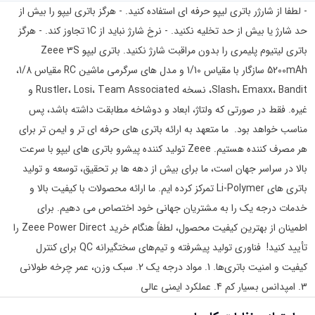
- لطفا از شارژر باتری لیپو حرفه ای استفاده کنید. - هرگز باتری لیپو را بیش از
حد شارژ یا بیش از حد تخلیه نکنید. - نرخ شارژ نباید از 1C تجاوز کند. - هرگز
باتری لیتیوم پلیمری را بدون مراقبت شارژ نکنید. باتری لیپو Zeee 3S
5200mAh سازگار با مقیاس 1/10 و مدل های سرگرمی ماشین RC مقیاس 1/8،
Slash، Emaxx، Bandit، نسخه Rustler، Losi، Team Associated و
غیره. فقط در صورتی که ولتاژ، ابعاد و دوشاخه مطابقت داشته باشد، پس
مناسب خواهد بود. ما متعهد به ارائه باتری های حرفه ای تر و ایمن تر برای
هر مصرف کننده هستیم. Zeee تولید کننده پیشرو باتری های لیپو با سرعت
بالا در سراسر جهان است، ما برای بیش از دهه ها بر تحقیق، توسعه و تولید
باتری های Li-Polymer تمرکز کرده ایم. ما ارائه محصولات با کیفیت بالا و
خدمات درجه یک را به مشتریان جهانی خود اختصاص می دهیم. برای
اطمینان از بهترین کیفیت محصول، لطفاً هنگام خرید Zeee Power Direct را
تأیید کنید! فناوری تولید پیشرفته و تیم‌های سختگیرانه QC برای کنترل
کیفیت و امنیت باتری‌ها. 1. مواد درجه یک 2. سبک وزن، عمر چرخه طولانی
3. امپدانس بسیار کم 4. عملکرد ایمنی عالی