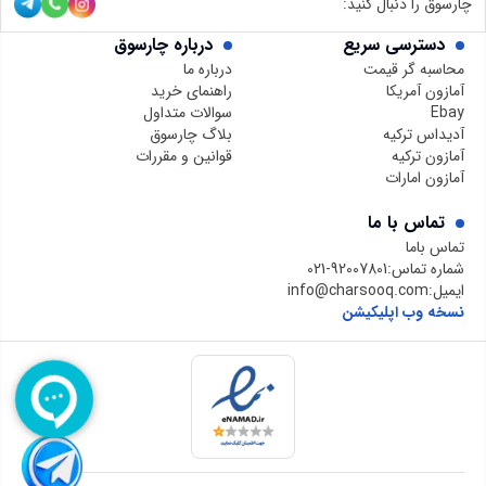
چارسوق را دنبال کنید:
دسترسی سریع
درباره چارسوق
محاسبه گر قیمت
درباره ما
آمازون آمریکا
راهنمای خرید
Ebay
سوالات متداول
آدیداس ترکیه
بلاگ چارسوق
آمازون ترکیه
قوانین و مقررات
آمازون امارات
تماس با ما
تماس باما
شماره تماس:
021-92007801
ایمیل:
info@charsooq.com
نسخه وب اپلیکیشن