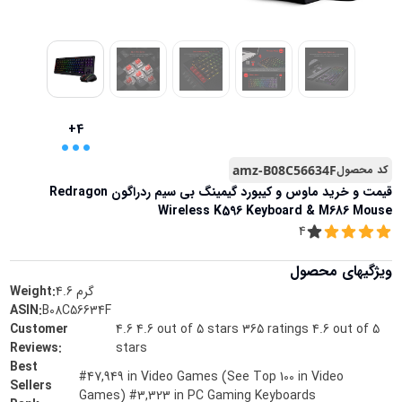
...
+4
کد محصول
amz-B08C56634F
قیمت و خرید
ماوس و کیبورد گیمینگ بی‌ سیم ردراگون Redragon
Wireless K596 Keyboard & M686 Mouse
4
ویژگیهای محصول
گرم
4.6
Weight:
ASIN
:
B08C56634F
Customer
4.6 4.6 out of 5 stars 365 ratings 4.6 out of 5
Reviews
:
stars
Best
#47,949 in Video Games (See Top 100 in Video
Sellers
Games) #3,323 in PC Gaming Keyboards