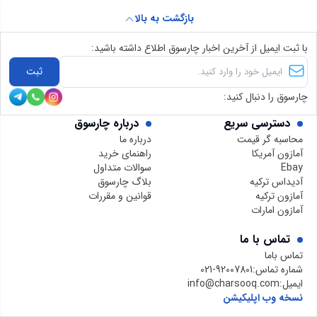
بازگشت به بالا
با ثبت ایمیل از آخرین اخبار چارسوق اطلاع داشته باشید:
ثبت
چارسوق را دنبال کنید:
دسترسی سریع
درباره چارسوق
محاسبه گر قیمت
درباره ما
آمازون آمریکا
راهنمای خرید
Ebay
سوالات متداول
آدیداس ترکیه
بلاگ چارسوق
آمازون ترکیه
قوانین و مقررات
آمازون امارات
تماس با ما
تماس باما
شماره تماس:
021-92007801
ایمیل:
info@charsooq.com
نسخه وب اپلیکیشن