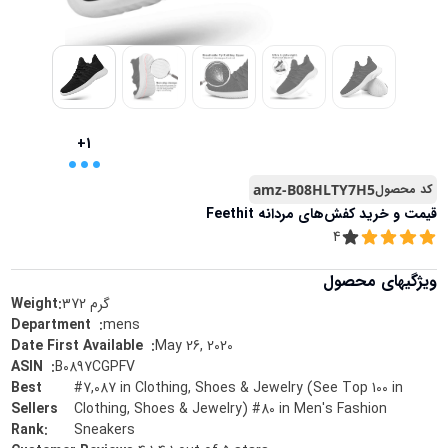
...
+1
کد محصول
amz-B08HLTY7H5
قیمت و خرید
کفش‌های مردانه Feethit
4
ویژگیهای محصول
گرم
372
Weight:
mens
:
Department ‏ ‎
May 26, 2020
:
Date First Available ‏ ‎
B0897CGPFV
:
ASIN ‏ ‎
Best
#7,087 in Clothing, Shoes & Jewelry (See Top 100 in
Sellers
Clothing, Shoes & Jewelry) #80 in Men's Fashion
Rank
:
Sneakers