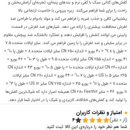
کفش‌های کتانی سبک با کفی نرم و بندهای پنبه‌ای، تجربه‌ای آرامش‌بخش و
راحت را برای شما فراهم می‌کنند. زیره بیرونی با خاصیت ارتجاعی بالا
پشتیبانی کافی و جذب ضربه را فراهم می کند و مواد بادوام با طراحی ضد
لغزش محافظت بیشتری را ارائه می دهد. شیارهای ضد لغزش در قسمت
پایینی می توانند کشش را افزایش دهند و عملکرد بالشتک، ضد پیچش، مقاوم
در برابر سایش و ضد لغزش را با زمین فراهم می کنند. سایز ایالات متحده 7.5
= طول پا 9.8" = 40 یورو = اندازه CN 250 سایز ایالات متحده 8 = طول پا 10" =
41 یورو = اندازه CN 255 سایز ایالات متحده 9.5 = طول پا 10.3" = 42 یورو =
اندازه CN 260 اندازه ایالات متحده 10 = پا طول 10.5" = یورو 43 = اندازه CN
265 سایز US 10.5 = طول پا 10.7" = 44 یورو = اندازه CN 270 سایز ایالات
متحده 11 = طول پا 11" = یورو 45 = اندازه CN 275 سایز US 12 = طول پا 3" =
11 یورو. 46 = سایز CN 280 Feethit همیشه اصرار دارد که شیک‌ترین کفش‌ها
را تولید کند و کفش‌های خلاقانه، کاربردی و شیک را در اختیار شما قرار دهد.
امتیاز و نظرات کاربران
(از
0
نظر)
4
شما هم نظر خود را درباره‌ی این کالا ثبت کنید.