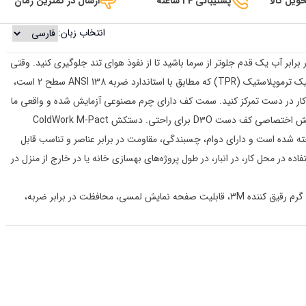
ویل کالا
پشتیبانی 24 ساعته
ارسال در کمترین زمان
انتخاب زبان:
می 3M Thinsulate و SoftShell مقاوم در برابر آب یک قدم جلوتر از سرما باشید تا از نفوذ هوای تند جلوگیری کنید. وقتی
شرایط سخت شد، ما یک اسکلت بیرونی آناتومیک از لاستیک ترموپلاستیک (TPR) که مطابق با استاندارد ضربه ANSI 138 سطح 2 است،
روی کار در دست تمرکز کنید. سمت کف دارای چرم مصنوعی آزمایش شده و واقعی ما
است که با فناوری صفحه لمسی آغشته شده است، و پوشش اختصاصی کف دست D3O برای راحتی. دستکش ColdWork M-Pact
خته شده است و دارای دوام، چسبندگی، مقاومت در برابر عناصر و تناسب قابل
ده در محل کار، در انبار، در طول پروژه‌های بهسازی خانه یا در خارج از منزل در
دستکش کار زمستانی عایق شده ColdWork M-Pact، 40 گرم رقیق کننده 3M، قابلیت صفحه نمایش لمسی، محافظت در برابر ضربه،