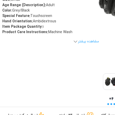
Age Range (Description)
:
‎Adult
Color
:
‎Grey/Black
Special Feature
:
‎Touchscreen
Hand Orientation
:
‎Ambidextrous
Item Package Quantity
:
‎1
Product Care Instructions
:
‎Machine Wash
مشاهده بیشتر
..
+4