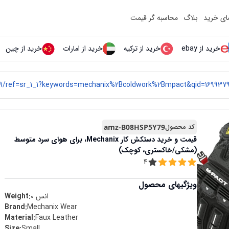
مای خرید
بلاگ
محاسبه گر قیمت
خرید از ebay
خرید از ترکیه
خرید از امارات
خرید از چین
کد محصول
amz-B08HSP5Y79
قیمت و خرید
دستکش کار Mechanix، برای هوای سرد متوسط ​​
(مشکی/خاکستری، کوچک)
4
ویژگیهای محصول
انس
0
Weight:
Brand
:
‎Mechanix Wear
Material
:
‎Faux Leather
Size
:
‎Small