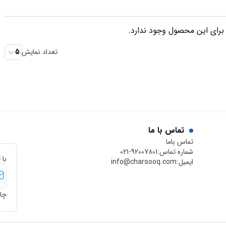
رای این محصول وجود ندارد.
تعداد نمایش
5
تماس با ما
تماس باما
شماره تماس:
021-92007801
با 
ایمیل:
info@charsooq.com
چار