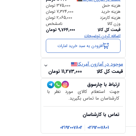
هزینه حمل
375,000
تومان
هزینه خرید
7,324,000
تومان
هزینه کارمزد
2,065,000
تومان
وزن کالا
نامشخص
قیمت کل کالا
9,764,000
تومان
اضافه کردن توضیحات
افزودن به سبد خرید امارات
موجود در آمازون آمریکا
قیمت کل کالا
11,273,000
تومان
ارتباط با چارسوق
جهت استعلام کالای مورد نظر با
کارشناسان ما تماس بگیرید.
تماس با کارشناسان
02192007802
02192007801