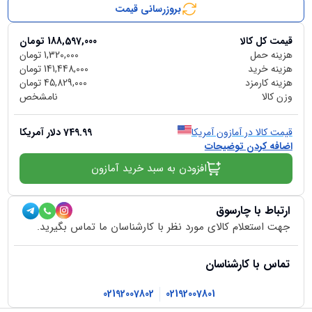
بروزرسانی قیمت
قیمت کل کالا
188,597,000
تومان
هزینه حمل
1,320,000
تومان
هزینه خرید
141,448,000
تومان
هزینه کارمزد
45,829,000
تومان
وزن کالا
نامشخص
قیمت کالا در آمازون آمریکا
749.99
دلار آمریکا
اضافه کردن توضیحات
افزودن به سبد خرید آمازون
ارتباط با چارسوق
جهت استعلام کالای مورد نظر با کارشناسان ما تماس بگیرید.
تماس با کارشناسان
02192007802
02192007801