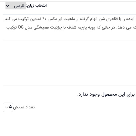
انتخاب زبان:
کفش زنانه NIKE RUNNING نایک ایر مکس 2090 گذشته و آینده را با ظاهری شن الهام گرفته از ماهیت ایر مکس 90 نمادین ترکیب می کند.
بالشتک زیر پا نایک ایر کاملاً جدید راحتی بی نظیری را ارائه می دهد. در حالی که رویه پارچه شفاف با جزئیات همیشگی مدل OG ترکیب
رای این محصول وجود ندارد.
تعداد نمایش
5