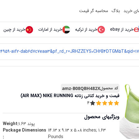
مای خرید
بلاگ
محاسبه گر قیمت
خرید از ebay
خرید از ترکیه
خرید از امارات
خرید از چین
کد محصول
amz-B08QBH482X
قیمت و خرید
کتانی زنانه AIR MAX) NIKE RUNNING)
4
ویژگیهای محصول
پوند
1.63
Weight:
14.13 x 9.13 x 5.08 inches; 1.63
Package Dimensions ‏
:
Pounds