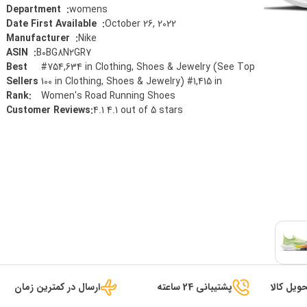
womens
:
Department ‏ ‎
October 26, 2022
:
Date First Available ‏ ‎
Nike
:
Manufacturer ‏ ‎
B0BG8N2GR7
:
ASIN ‏ ‎
Best
#754,634 in Clothing, Shoes & Jewelry (See Top
Sellers
100 in Clothing, Shoes & Jewelry) #1,415 in
Rank
:
Women's Road Running Shoes
Customer Reviews
:
4.1 4.1 out of 5 stars
ویل کالا
پشتیبانی 24 ساعته
ارسال در کمترین زمان