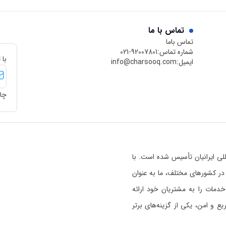
تماس با ما
تماس باما
شماره تماس:
021-92007801
با 
ایمیل:
info@charsooq.com
چار
 بین‌المللی ایرانیان تأسیس شده است. با
رسوق در کشورهای مختلف، ما به عنوان
خدمات را به مشتریان خود ارائه
 و امن، یکی از گزینه‌های برتر
ی خواندن بیشتر راجع به اعتبار