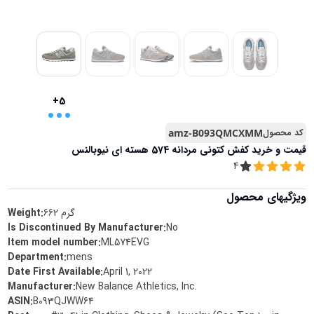
...
+5
کد محصول
amz-B093QMCXMM
قیمت و خرید
کفش کتونی مردانه 574 هسته ای نیوبالنس
4
ویژگیهای محصول
گرم
662
Weight:
Is Discontinued By Manufacturer
:
No
Item model number
:
ML574EVG
Department
:
mens
Date First Available
:
April 1, 2022
Manufacturer
:
New Balance Athletics, Inc.
ASIN
:
B093QJWW64