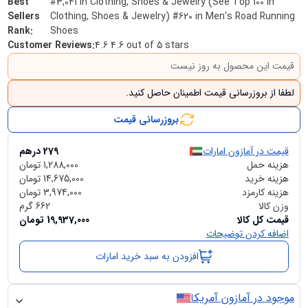
Best
#3,041 in Clothing, Shoes & Jewelry (See Top 100 in
Sellers
Clothing, Shoes & Jewelry) #620 in Men's Road Running
Rank
:
Shoes
Customer Reviews
:
4.6 4.6 out of 5 stars
قیمت این محصول به روز نیست
لطفا از بروزرسانی قیمت اطمینان حاصل کنید.
بروزرسانی قیمت
قیمت در آمازون امارات
279
درهم
هزینه حمل
1,288,000
تومان
هزینه خرید
14,675,000
تومان
هزینه کارمزد
3,974,000
تومان
وزن کالا
662
گرم
قیمت کل کالا
19,937,000
تومان
اضافه کردن توضیحات
افزودن به سبد خرید امارات
موجود در آمازون آمریکا