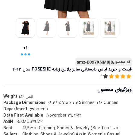
...
+1
کد محصول
amz-B097XNM8J8
قیمت و خرید
لباس تابستانی سایز پلاس زنانه POSESHE مدل 2023
4
ویژگیهای محصول
انس
1.16
Weight:
8.39 x 7.8 x 0.35 inches; 1.16 Ounces
:
Package Dimensions ‏ ‎
womens
:
Department ‏ ‎
November 29, 2021
:
Date First Available ‏ ‎
B09MQS3CZ2
:
ASIN ‏ ‎
Best
#1,415 in Clothing, Shoes & Jewelry (See Top 100 in
Sellers
Clothing, Shoes & Jewelry) #21 in Women's Casual