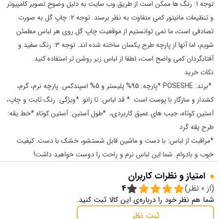
توجه 1: رنگ ها ممکن است از طریق وب سایت به دلیل وضوح تصویر کامپیوتر
و تنظیمات مانیتور کمی متفاوت به نظر برسند. توجه 2: چاپ گل به صورت
تصادفی است، ما نمی توانستیم از موقعیت چاپ گل روی هر لباس مطمئن
شویم، اما آنها از پارچه طرح یکسان ساخته شده اند. توجه 3: رنگ سفید و
آفتابگردان کمی واضح است، لطفا از لباس زیر روشن تر استفاده کنید.
نکات خرید
*برند: POSESHE *پارچه: 95% پلیستر و 5% اسپندکس. پارچه نرم، گرم،
کشدار و سازگار با پوست است. * قد لباس: تا زانو. *ویژگی: رنگ ثابت و چاپ،
آستین کوتاه، جیب های عمیق کاربردی،. *طول آستین: آستین کوتاه *خط یقه:
طرح یقه گرد
*مراقبت از لباس: با دست و ماشین قابل شستشو، خشک با دست. کیفیت
خوب و بادوام. شما این لباس نرم و راحت را دوست خواهید داشت!
امتیاز و نظرات کاربران
(از
0
نظر)
4
شما هم نظر خود را درباره‌ی این کالا ثبت کنید.
ثبت نظر