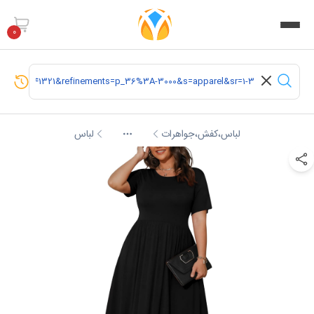
0
لباس،کفش،جواهرات
لباس
More