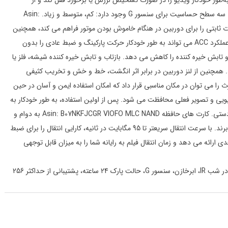
لی، دوربین می‌تواند به‌طور خودکار ویدیو را در صورت تشخیص لرزش یا برخورد قفل کند و از
بازنویسی فایل‌های مهم در حین ضبط حلقه جلوگیری کند. سه سطح حساسیت برای سنسور G وجود دارد: کم، متوسط ​​و زیاد. Asin:
B0 کیت سیم سخت HK4 با رابط نوع C، قدرت ثابتی را برای دوربین در هنگام خاموش بودن موتور فراهم می کند، همچنین
محافظت ولتاژ پایین را برای باتری خودرو فراهم می کند، عملکرد ACC می تواند به طور خودکار حرکت پارکینگ و ضبط عادی را بدون
ر دهد. Asin: B09MY9YHNV این CPL بازتاب و تابش خیره کننده را کاهش می دهد. بازتاب و تابش خیره کننده شیشه، فلز یا
. همچنین از لنز دوربین در برابر اثر انگشت، خط و خش و تخریب کثیفی
As کنترل از راه دور بلوتوث را می توان در مکان مناسبی قرار داد که امکان استفاده ایمن و آسان در حین
دیویی و تصویر فعلی محافظت می شود. پس از اولین استفاده، به طور خودکار به
دوربین متصل می شود، بدون نیاز به هر بار روشن کردن دستی. کارت های حافظه Asin: B07NKFJCGR VIOFO MLC NAND به دوام و
استقامت طولانی مدت حتی در محیط های شدید پی می برند. با سرعت انتقال سریعتر تا 95 مگابایت در ثانیه، کارایی انتقال را برای ضبط
ت فوق العاده بالا 4K و ضبط سه بعدی ارائه می دهد و زمان انتقال فیلم به رایانه شما را به میزان قابل توجهی
دوربین سه راهه داش خودرو 1440P+1080P+1080P، دید در شب IR، ابرخازن، سنسور G، حالت پارک 24 ساعته، پشتیبانی از حداکثر 256