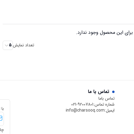
رای این محصول وجود ندارد.
تعداد نمایش
5
تماس با ما
تماس باما
شماره تماس:
021-92007801
با 
ایمیل:
info@charsooq.com
چار