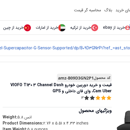
مای خرید
بلاگ
محاسبه گر قیمت
خرید از ebay
خرید از ترکیه
خرید از امارات
خرید از چین
کد محصول
amz-B09D3GN2P1
قیمت و خرید
دوربین خودرو VIOFO T130 3 Channel Dash
Cam Uber، وای فای داخلی و GPS
3
ویژگیهای محصول
انس
5.8
Weight:
Product Dimensions
:
2.76 x 5.51 x 4.33 inches
Item Weight
:
5.8 ounces