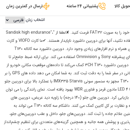
ویل کالا
پشتیبانی 24 ساعته
ارسال در کمترین زمان
انتخاب زبان:
کارت حافظه موجود نیست، لطفاً قبل از استفاده، کارت SD خود را به صورت FAT32 فرمت کنید. ✘لطفا از "Sandisk high endurance"،
"Samsung EVO Select"، "Samsung PRO Plus" استفاده نکنید، آنها برای دوربین داشبورد ناپایدار هستند. ✔ما کارت VIOFO و کارت
استقامت بالا Samsung Pro را توصیه می کنیم. تلفن های همراه و نرم افزارهای زیادی وجود دارد. دوربین داشبورد سه کاناله T130
همزمان با نظارت بر جلو، داخل و عقب خودرو، از سنسورهای پیشرفته Sony و Omnivision استفاده می کند. برای ارائه ضبط جامع‌تر تا
حداکثر 2K با نمای فوق‌العاده واضح. ماژول GPS داخلی به دوربین داشبورد 3CH T130 کمک می‌کند تا داده‌های موقعیت مکانی خودرو از
جمله سرعت بر حسب KM/H یا MP/H، موقعیت و مهر زمانی در سفر شما را به دقت ثبت کند. به شما امکان می دهد داده های GPS را بر
روی رایانه شخصی ردیابی کنید. دوربین داشبورد سه طرفه T130 مجهز به سنسور سونی IMX335 Starvis با عملکرد بالا برای دوربین جلو
و عقب، سنسور Omnivision برای دوربین داخلی است. با 4 LED مادون قرمز و فناوری WDR بهبود یافته است. نمای رانندگی را می توان
هم از بیرون و هم از داخل در شرایط نوری ضعیف در شب بازیابی کرد. دوربین های جلو (140 درجه) با زاویه دید عریض، دوربین های
داخلی (165 درجه) و عقب (165 درجه) به پوشش کل جاده و نظارت بر کل کابین کمک می کنند. داشکام سه کاناله T130 می تواند به
ن علائم جاده را ثبت کند. دوربین‌های جلو، داخل و عقب دوربین‌های جلو،
 انعطاف‌پذیری و پوشش همه جانبه و همچنین گزینه‌های متعددی برای تنظیم چشم‌انداز