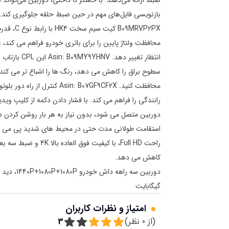
ضبط ارائه می‌دهند. با حسگر G داخ
9MRVP2PX
انتظار تغیی
سطوح براق را کاهش می دهد، رنگ ها را اشباع تر می کند
محافظت کنید. in: B07GF9CF2X
رانندگی را فراهم می کند. با فشار دادن دکمه از کلیپ وی
راحت Full HD، با کیفی
کاهش می دهد.
گیگابایت
امتیاز و نظرات کاربران
(از
0
نظر)
3