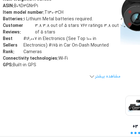
ASIN
:
B09D3GN2P1
Item model number
:
T130-3CH
Batteries
:
1 Lithium Metal batteries required.
Customer
3.8 3.8 out of 5 stars 762 ratings 3.8 out
Reviews
:
of 5 stars
Best
#16,007 in Electronics (See Top 100 in
Sellers
Electronics) #175 in Car On-Dash Mounted
Rank
:
Cameras
Connectivity technologies
:
Wi-Fi
GPS
:
Built-in GPS
مشاهده بیشتر
..
+3