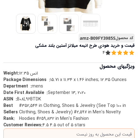
کد محصول
amz-B09FY3985S
قیمت و خرید
هودی طرح انیمه میلانز آستین بلند مشکی
4
ویژگیهای محصول
انس
12.35
Weight:
15.71 x 11.34 x 1.46 inches; 12.35 Ounces
:
Package Dimensions ‏ ‎
mens
:
Department ‏ ‎
September 13, 2020
:
Date First Available ‏ ‎
B08L96BTDK
:
ASIN ‏ ‎
Best
#352,544 in Clothing, Shoes & Jewelry (See Top 100 in
Sellers
Clothing, Shoes & Jewelry) #2,597 in Men's Novelty
Rank
:
Hoodies #259,832 in Men's Fashion
Customer Reviews
:
4.5 4.5 out of 5 stars
قیمت این محصول به روز نیست