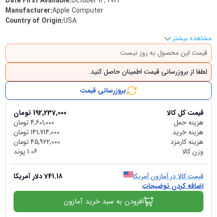
Date First Available
:
October 14, 2021
Manufacturer
:
Apple Computer
Country of Origin
:
USA
مشاهده بیشتر
قیمت این محصول به روز نیست
لطفا از بروزرسانی قیمت اطمینان حاصل کنید.
بروزرسانی قیمت
قیمت کل کالا
192,237,000
تومان
هزینه حمل
4,601,000
تومان
هزینه خرید
141,714,000
تومان
هزینه کارمزد
45,922,000
تومان
وزن کالا
1.06
پوند
قیمت کالا در آمازون آمریکا
741.18
دلار آمریکا
اضافه کردن توضیحات
افزودن به سبد خرید آمازون