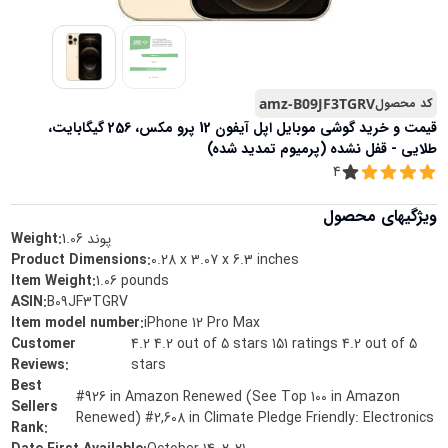
کد محصول
amz-B09JF3TGRV
قیمت و خرید
گوشی موبایل اپل آیفون 12 پرو مکس، 256 گیگابایت،
طلایی - قفل نشده (پرمیوم تمدید شده)
4
ویژگیهای محصول
پوند
1.06
Weight:
Product Dimensions
:
0.28 x 3.07 x 6.3 inches
Item Weight
:
1.06 pounds
ASIN
:
B09JF3TGRV
Item model number
:
iPhone 12 Pro Max
Customer
4.2 4.2 out of 5 stars 151 ratings 4.2 out of 5
Reviews
:
stars
Best
#926 in Amazon Renewed (See Top 100 in Amazon
Sellers
Renewed) #2,608 in Climate Pledge Friendly: Electronics
Rank
: