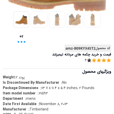
...
+2
کد محصول
amz-B09KYX4ST2
قیمت و خرید
چکمه های مردانه تیمبرلند
4
ویژگیهای محصول
پوند
2
Weight:
No
:
Is Discontinued By Manufacturer ‏ ‎
13.7 x 11.4 x 5.4 inches; 2 Pounds
:
Package Dimensions ‏ ‎
71593
:
Item model number ‏ ‎
mens
:
Department ‏ ‎
November 8, 2013
:
Date First Available ‏ ‎
Timberland
:
Manufacturer ‏ ‎