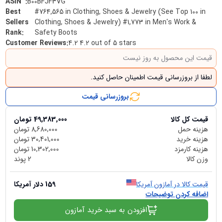
B00BFJF3VG
:
ASIN ‏ ‎
Best
#764,565 in Clothing, Shoes & Jewelry (See Top 100 in
Sellers
Clothing, Shoes & Jewelry) #1,773 in Men's Work &
Rank
:
Safety Boots
Customer Reviews
:
4.2 4.2 out of 5 stars
قیمت این محصول به روز نیست
لطفا از بروزرسانی قیمت اطمینان حاصل کنید.
بروزرسانی قیمت
قیمت کل کالا
49,383,000
تومان
هزینه حمل
8,680,000
تومان
هزینه خرید
30,401,000
تومان
هزینه کارمزد
10,302,000
تومان
وزن کالا
2
پوند
قیمت کالا در آمازون آمریکا
159
دلار آمریکا
اضافه کردن توضیحات
افزودن به سبد خرید آمازون