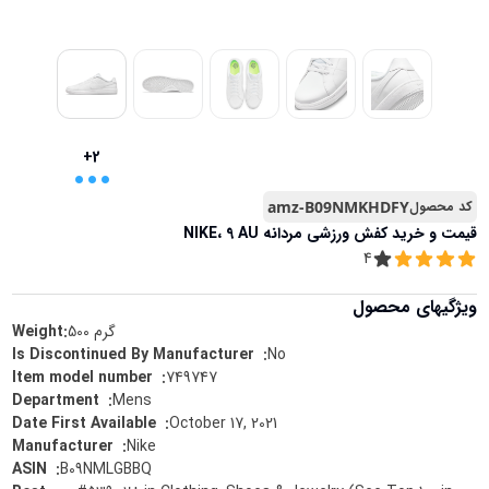
...
+2
کد محصول
amz-B09NMKHDFY
قیمت و خرید
کفش ورزشی مردانه NIKE، 9 AU
4
ویژگیهای محصول
گرم
500
Weight:
No
:
Is Discontinued By Manufacturer ‏ ‎
749747
:
Item model number ‏ ‎
Mens
:
Department ‏ ‎
October 17, 2021
:
Date First Available ‏ ‎
Nike
:
Manufacturer ‏ ‎
B09NMLGBBQ
:
ASIN ‏ ‎