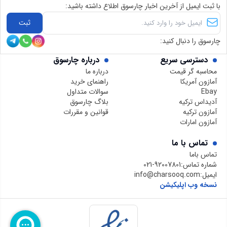
با ثبت ایمیل از آخرین اخبار چارسوق اطلاع داشته باشید:
ثبت
چارسوق را دنبال کنید:
دسترسی سریع
درباره چارسوق
محاسبه گر قیمت
درباره ما
آمازون آمریکا
راهنمای خرید
Ebay
سوالات متداول
آدیداس ترکیه
بلاگ چارسوق
آمازون ترکیه
قوانین و مقررات
آمازون امارات
تماس با ما
تماس باما
شماره تماس:
021-92007801
ایمیل:
info@charsooq.com
نسخه وب اپلیکیشن