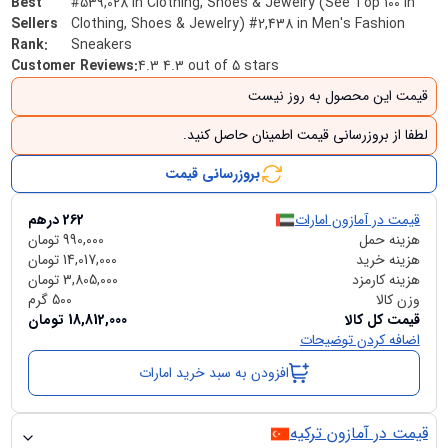
Best
#539,028 in Clothing, Shoes & Jewelry (See Top 100 in
Sellers
Clothing, Shoes & Jewelry) #2,438 in Men's Fashion
Rank
:
Sneakers
Customer Reviews
:
4.3 4.3 out of 5 stars
قیمت این محصول به روز نیست
لطفا از بروزرسانی قیمت اطمینان حاصل کنید.
بروزرسانی قیمت
قیمت در آمازون امارات
262
درهم
هزینه حمل
990,000
تومان
هزینه خرید
14,017,000
تومان
هزینه کارمزد
3,805,000
تومان
وزن کالا
500
گرم
قیمت کل کالا
18,812,000
تومان
اضافه کردن توضیحات
افزودن به سبد خرید امارات
قیمت در آمازون ترکیه