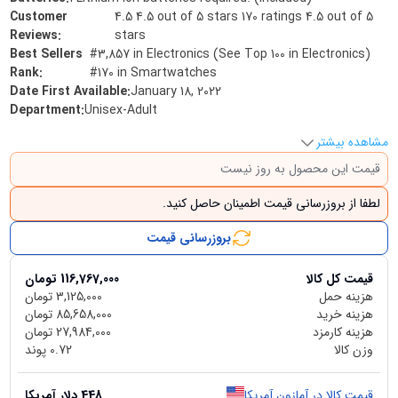
Customer
4.5 4.5 out of 5 stars 170 ratings 4.5 out of 5
Reviews
:
stars
Best Sellers
#3,857 in Electronics (See Top 100 in Electronics)
Rank
:
#170 in Smartwatches
Date First Available
:
January 18, 2022
Department
:
Unisex-Adult
مشاهده بیشتر
قیمت این محصول به روز نیست
لطفا از بروزرسانی قیمت اطمینان حاصل کنید.
بروزرسانی قیمت
قیمت کل کالا
116,767,000
تومان
هزینه حمل
3,125,000
تومان
هزینه خرید
85,658,000
تومان
هزینه کارمزد
27,984,000
تومان
وزن کالا
0.72
پوند
قیمت کالا در آمازون آمریکا
448
دلار آمریکا