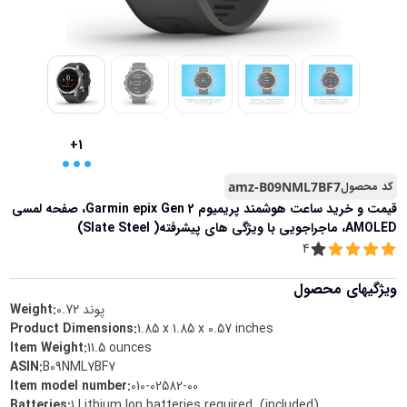
...
+1
کد محصول
amz-B09NML7BF7
قیمت و خرید
ساعت هوشمند پریمیوم Garmin epix Gen 2، صفحه لمسی
AMOLED، ماجراجویی با ویژگی های پیشرفته( Slate Steel)
4
ویژگیهای محصول
پوند
0.72
Weight:
Product Dimensions
:
1.85 x 1.85 x 0.57 inches
Item Weight
:
11.5 ounces
ASIN
:
B09NML7BF7
Item model number
:
010-02582-00
Batteries
:
1 Lithium Ion batteries required. (included)