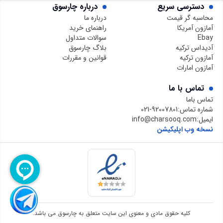
دسترسی سریع
درباره چارسوق
محاسبه گر قیمت
درباره ما
آمازون آمریکا
راهنمای خرید
Ebay
سوالات متداول
آدیداس ترکیه
بلاگ چارسوق
آمازون ترکیه
قوانین و مقررات
آمازون امارات
تماس با ما
تماس باما
شماره تماس:
021-92007801
ایمیل:
info@charsooq.com
نسخه وب اپلیکیشن
کلیه حقوق مادی و معنوی این سایت متعلق به چارسوق می باشد.