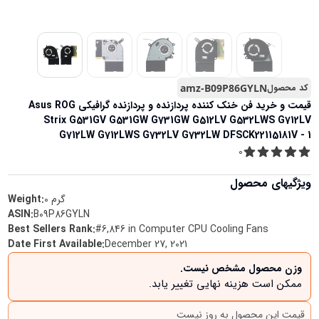
کد محصول
amz-B09P86GYLN
قیمت و خرید
فن خنک کننده پردازنده و پردازنده گرافیکی Asus ROG
Strix G531GV G531GW G731GW G512LV G532LWS G712LV
G712LW G712LWS G732LV G732LW DFSCK22115181V - 1
0
ویژگیهای محصول
گرم
0
Weight:
ASIN
:
B09P86GYLN
Best Sellers Rank
:
#6,846 in Computer CPU Cooling Fans
Date First Available
:
December 27, 2021
وزن محصول مشخص نیست.
ممکن است هزینه نهایی تغییر یابد.
قیمت این محصول به روز نیست