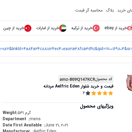
مای خرید
بلاگ
محاسبه گر قیمت
خرید از ebay
خرید از ترکیه
خرید از امارات
خرید از چین
کد محصول
amz-B09Q147KCR
قیمت و خرید
شلوار Aelfric Eden مردانه
4
ویژگیهای محصول
گرم
531
Weight:
mens
:
Department ‏ ‎
June 21, 2021
:
Date First Available ‏ ‎
Aelfric Eden
:
Manufacturer ‏ ‎