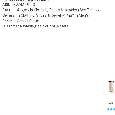
B097MT6RJQ
:
ASIN ‏ ‎
Best
#47,130 in Clothing, Shoes & Jewelry (See Top 100
Sellers
in Clothing, Shoes & Jewelry) #157 in Men's
Rank
:
Casual Pants
Customer Reviews
:
4.1 4.1 out of 5 stars
..
+2