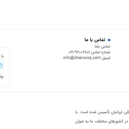
تماس با ما
تماس باما
شماره تماس:
021-92007801
با 
ایمیل:
info@charsooq.com
چار
 بین‌المللی ایرانیان تأسیس شده است. با
رسوق در کشورهای مختلف، ما به عنوان