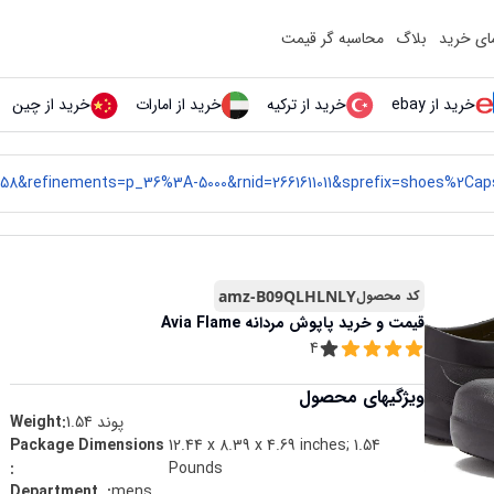
مای خرید
بلاگ
محاسبه گر قیمت
خرید از ebay
خرید از ترکیه
خرید از امارات
خرید از چین
کد محصول
amz-B09QLHLNLY
قیمت و خرید
پاپوش مردانه Avia Flame
4
ویژگیهای محصول
پوند
1.54
Weight:
12.44 x 8.39 x 4.69 inches; 1.54
Package Dimensions ‏
:
Pounds
mens
:
Department ‏ ‎