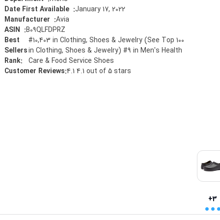
January 17, 2022
:
Date First Available ‏ ‎
Avia
:
Manufacturer ‏ ‎
B09QLFDPRZ
:
ASIN ‏ ‎
Best
#10,403 in Clothing, Shoes & Jewelry (See Top 100
Sellers
in Clothing, Shoes & Jewelry) #9 in Men's Health
Rank
:
Care & Food Service Shoes
Customer Reviews
:
4.1 4.1 out of 5 stars
..
+3