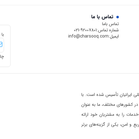
تماس با ما
تماس باما
شماره تماس:
021-92007801
با 
ایمیل:
info@charsooq.com
چار
 بین‌المللی ایرانیان تأسیس شده است. با
رسوق در کشورهای مختلف، ما به عنوان
خدمات را به مشتریان خود ارائه
 و امن، یکی از گزینه‌های برتر
ی خواندن بیشتر راجع به اعتبار