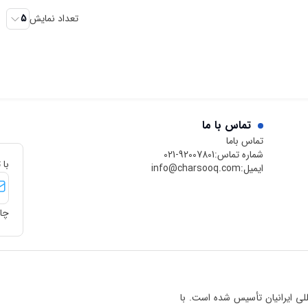
تعداد نمایش
5
تماس با ما
تماس باما
شماره تماس:
021-92007801
با 
ایمیل:
info@charsooq.com
چار
 بین‌المللی ایرانیان تأسیس شده است. با