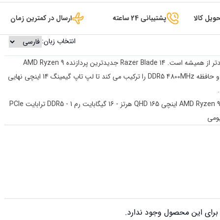
ویل کالا
پشتیبانی 24 ساعته
ارسال در کمترین زمان
انتخاب زبان:
قدرتمندترین لپ تاپ گیمینگ 14 اینچی بازگشته و قدرتمندتر از همیشه است. Razer Blade 14 جدیدترین پردازنده AMD️ Ryzen 9
6900HX، گرافیک موجود NVIDIA GeForce RTX 3080Ti و حافظه DDR5 4800MHz را ترکیب می کند تا لپ تاپ گیمینگ 14 اینچی نهایی
پردازنده AMD Ryzen 9 6900HX - NVIDIA GeForce RTX 3080 Ti - 14 اینچی QHD 165 هرتز - 16 گیگابایت رم DDR5 - 1 ترابایت PCIe
رای این محصول وجود ندارد.