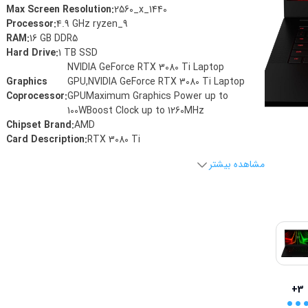
Max Screen Resolution
:
‎2560_x_1440
Processor
:
‎4.9 GHz ryzen_9
RAM
:
‎16 GB DDR5
Hard Drive
:
‎1 TB SSD
‎NVIDIA GeForce RTX 3080 Ti Laptop
Graphics
GPU,NVIDIA GeForce RTX 3080 Ti Laptop
Coprocessor
:
GPUMaximum Graphics Power up to
100WBoost Clock up to 1260MHz
Chipset Brand
:
‎AMD
Card Description
:
‎RTX 3080 Ti
مشاهده بیشتر
..
+3