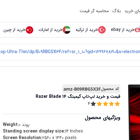
مای خرید
بلاگ
محاسبه گر قیمت
خرید از ebay
خرید از ترکیه
خرید از امارات
خرید از چین
کد محصول
amz-B09RBGSX3F
قیمت و خرید
لپ‌تاپ گیمینگ Razer Blade 14
4
ویژگیهای محصول
پوند
0
Weight:
Standing screen display size
:
‎14 Inches
Screen Resolution
:
‎2560 x 1440 pixels