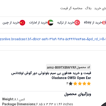
مای خرید
بلاگ
محاسبه گر قیمت
خرید از ebay
خرید از ترکیه
خرید از امارات
خرید از چین
کد محصول
amz-B09TXBWYRF
قیمت و خرید
هدفون بی‌ سیم بلوتوثی دور گوش اولادانس
Oladance OWS1 Open Ear
4
ویژگیهای محصول
انس
8.1
Weight:
Package Dimensions
:
6.85 x 3.43 x 1.46 inches