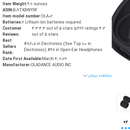
Item Weight
:
9.2 ounces
ASIN
:
B09TXBWYRF
Item model number
:
‎OLA02
Batteries
:
2 Lithium Ion batteries required.
Customer
4.3 4.3 out of 5 stars 5,426 ratings 4.3
Reviews
:
out of 5 stars
Best
#7,608 in Electronics (See Top 100 in
Sellers
Electronics) #47 in Open-Ear Headphones
Rank
:
Date First Available
:
March 4, 2022
Manufacturer
:
OLADANCE AUDIO INC
مشاهده بیشتر
..
+2