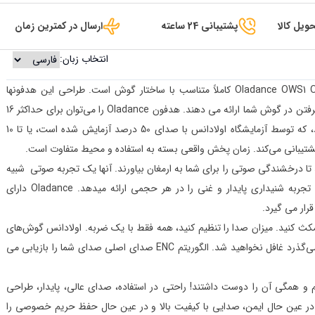
ویل کالا
پشتیبانی 24 ساعته
ارسال در کمترین زمان
انتخاب زبان:
هدفون بلوتوثی وایرلس دور گوشی اولادانس Oladance OWS1 Open Ear کاملاً متناسب با ساختار گوش است. طراحی این هدفونها
راحت فوکوس شده و صدایی با کیفیت بالا را بدون قرار گرفتن در گوش شما ارائه می دهند. هدفون Oladance را می‌توان برای حداکثر 16
ساعت بازی مداوم یا 12 ساعت تماس مداوم استفاده کرد، که توسط آزمایشگاه اولادانس با صدای 50 درصد آزمایش شده است، یا تا 10
 ترکیب می شوند تا درخشندگی صوتی را برای شما به ارمغان بیاورند. آنها یک تجربه صوتی شبیه
کنسرت ایجاد می کنند. برترین فناوری دیافراگم زیستی، تجربه شنیداری پایدار و غنی را در هر حجمی ارائه میدهد. Oladance دارای
رار می گیرد.
کث کنید. میزان صدا را تنظیم کنید، همه فقط با یک ضربه. اولادانس گوش‌های
شما را باز نگه می‌دارد، بنابراین هرگز از آنچه در اطرافتان می‌گذرد غافل نخواهید شد. الگوریتم ENC صدای اصلی صدای شما را بازیابی می
یم و همگی آن را دوست داشتند! راحتی در استفاده، صدای عالی، پایدار، طراحی
ما در عین حال ایمن، صدایی با کیفیت بالا و در عین حال حفظ حریم خصوصی را