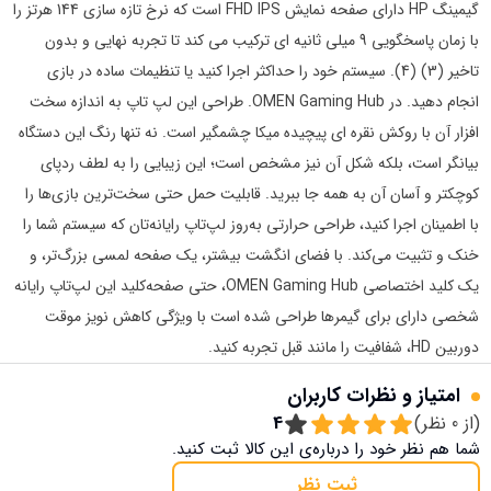
گیمینگ HP دارای صفحه نمایش FHD IPS است که نرخ تازه سازی 144 هرتز را
با زمان پاسخگویی 9 میلی ثانیه ای ترکیب می کند تا تجربه نهایی و بدون
تاخیر (3) (4). سیستم خود را حداکثر اجرا کنید یا تنظیمات ساده در بازی
انجام دهید. در OMEN Gaming Hub. طراحی این لپ تاپ به اندازه سخت
افزار آن با روکش نقره ای پیچیده میکا چشمگیر است. نه تنها رنگ این دستگاه
بیانگر است، بلکه شکل آن نیز مشخص است؛ این زیبایی را به لطف ردپای
کوچکتر و آسان آن به همه جا ببرید. قابلیت حمل حتی سخت‌ترین بازی‌ها را
با اطمینان اجرا کنید، طراحی حرارتی به‌روز لپ‌تاپ رایانه‌تان که سیستم شما را
خنک و تثبیت می‌کند. با فضای انگشت بیشتر، یک صفحه لمسی بزرگ‌تر، و
یک کلید اختصاصی OMEN Gaming Hub، حتی صفحه‌کلید این لپ‌تاپ رایانه
شخصی دارای برای گیمرها طراحی شده است با ویژگی کاهش نویز موقت
دوربین HD، شفافیت را مانند قبل تجربه کنید.
امتیاز و نظرات کاربران
(از
0
نظر)
4
شما هم نظر خود را درباره‌ی این کالا ثبت کنید.
ثبت نظر