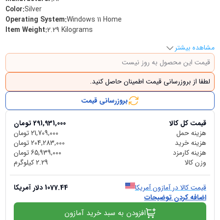
Color
:
Silver
Operating System
:
Windows 11 Home
Item Weight
:
2.29 Kilograms
مشاهده بیشتر
قیمت این محصول به روز نیست
لطفا از بروزرسانی قیمت اطمینان حاصل کنید.
بروزرسانی قیمت
قیمت کل کالا
291,931,000
تومان
هزینه حمل
21,709,000
تومان
هزینه خرید
204,283,000
تومان
هزینه کارمزد
65,939,000
تومان
وزن کالا
2.29
کیلوگرم
قیمت کالا در آمازون آمریکا
1077.44
دلار آمریکا
اضافه کردن توضیحات
افزودن به سبد خرید آمازون