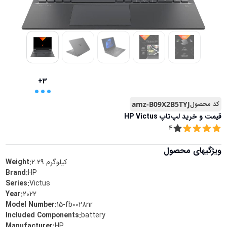
...
+3
کد محصول
amz-B09X2B5TYJ
قیمت و خرید
لپ‌تاپ HP Victus
4
ویژگیهای محصول
کیلوگرم
2.29
Weight:
Brand
:
HP
Series
:
Victus
Year
:
2022
Model Number
:
15-fb0028nr
Included Components
:
battery
Manufacturer
:
HP