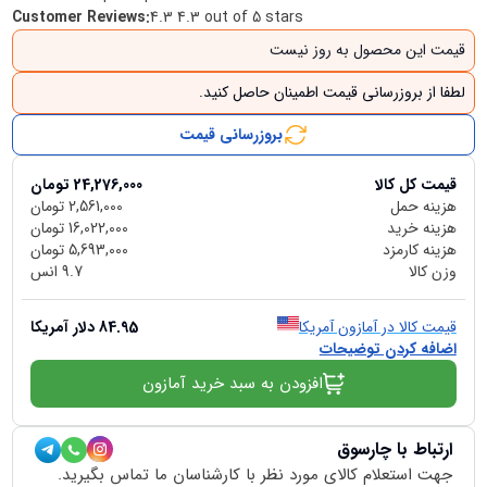
Customer Reviews
:
4.3 4.3 out of 5 stars
قیمت این محصول به روز نیست
لطفا از بروزرسانی قیمت اطمینان حاصل کنید.
بروزرسانی قیمت
قیمت کل کالا
24,276,000
تومان
هزینه حمل
2,561,000
تومان
هزینه خرید
16,022,000
تومان
هزینه کارمزد
5,693,000
تومان
وزن کالا
9.7
انس
قیمت کالا در آمازون آمریکا
84.95
دلار آمریکا
اضافه کردن توضیحات
افزودن به سبد خرید آمازون
ارتباط با چارسوق
جهت استعلام کالای مورد نظر با کارشناسان ما تماس بگیرید.