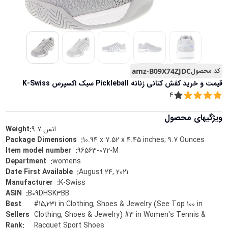
کد محصول
amz-B09X74ZJDC
قیمت و خرید
کفش کتانی زنانه Pickleball سبک اکسپرس K-Swiss
4
ویژگیهای محصول
انس
9.7
Weight:
10.94 x 7.52 x 4.45 inches; 9.7 Ounces
:
Package Dimensions ‏ ‎
96563-072-M
:
Item model number ‏ ‎
womens
:
Department ‏ ‎
August 24, 2021
:
Date First Available ‏ ‎
K-Swiss
:
Manufacturer ‏ ‎
B09DHSK3BB
:
ASIN ‏ ‎
Best
#15,231 in Clothing, Shoes & Jewelry (See Top 100 in
Sellers
Clothing, Shoes & Jewelry) #3 in Women's Tennis &
Rank
:
Racquet Sport Shoes