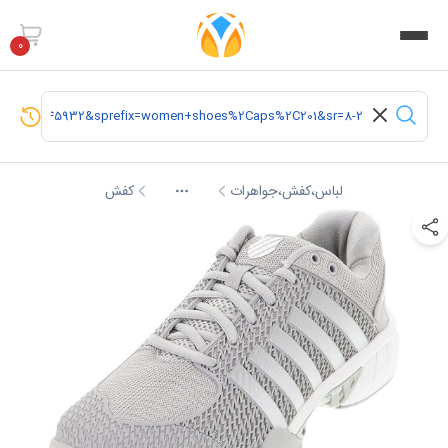
0
لباس،کفش،جواهرات
کفش
More