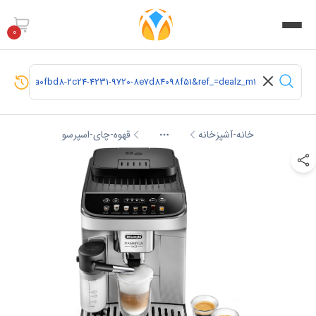
0
خانه-آشپزخانه
قهوه-چای-اسپرسو
More