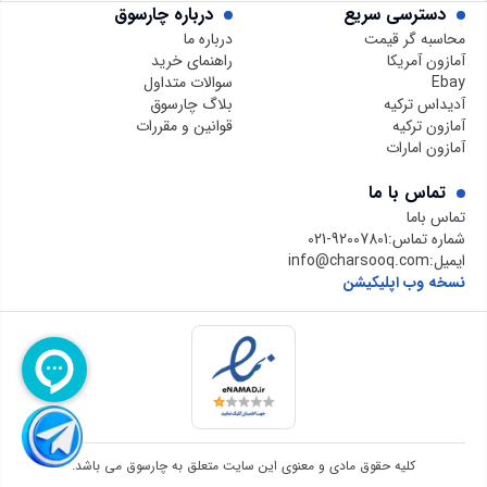
دسترسی سریع
درباره چارسوق
محاسبه گر قیمت
درباره ما
آمازون آمریکا
راهنمای خرید
Ebay
سوالات متداول
آدیداس ترکیه
بلاگ چارسوق
آمازون ترکیه
قوانین و مقررات
آمازون امارات
تماس با ما
تماس باما
شماره تماس:
021-92007801
ایمیل:
info@charsooq.com
نسخه وب اپلیکیشن
کلیه حقوق مادی و معنوی این سایت متعلق به چارسوق می باشد.