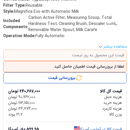
Filter Type
:
Reusable
Style
:
Magnifica Evo with Automatic Milk
Carbon Active Filter, Measuring Scoop, Total
Included
Hardness Test, Cleaning Brush, Descaler 100mL,
Components
:
Removable Water Spout, Milk Carafe
Operation Mode
:
Fully Automatic
مشاهده بیشتر
قیمت این محصول به روز نیست
لطفا از بروزرسانی قیمت اطمینان حاصل کنید.
بروزرسانی قیمت
قیمت کل کالا
240,687,000
تومان
هزینه حمل
90,762,000
تومان
هزینه خرید
113,151,000
تومان
هزینه کارمزد
36,774,000
تومان
وزن کالا
21.2
پوند
قیمت کالا در آمازون آمریکا
599.95
دلار آمریکا