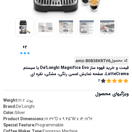
...
+2
کد محصول
amz-B0B38KRTV6
قیمت و خرید
قهوه ساز De'Longhi Magnifica Evo با سیستم
LatteCrema، صفحه نمایش لمسی رنگی، مشکی، نقره ای
4
ویژگیهای محصول
پوند
21.2
Weight:
Brand
:
De'Longhi
Color
:
Silver
Product Dimensions
:
17.32"D x 9.45"W x 14.17"H
Special Feature
:
Programmable
Coffee Maker Type
:
Espresso Machine