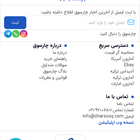
با ثبت ایمیل از آخرین اخبار چارسوق اطلاع داشته باشید:
ثبت
چارسوق را دنبال کنید:
دسترسی سریع
درباره چارسوق
محاسبه گر قیمت
درباره ما
آمازون آمریکا
راهنمای خرید
Ebay
سوالات متداول
آدیداس ترکیه
بلاگ چارسوق
آمازون ترکیه
قوانین و مقررات
آمازون امارات
تماس با ما
تماس باما
شماره تماس:
021-92007801
ایمیل:
info@charsooq.com
نسخه وب اپلیکیشن