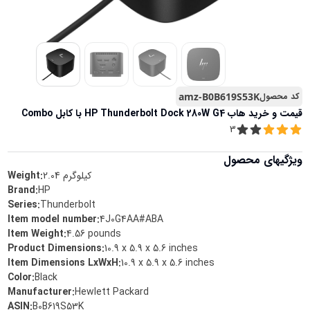
کد محصول
amz-B0B619S53K
قیمت و خرید
هاب HP Thunderbolt Dock 280W G4 با کابل Combo
3
ویژگیهای محصول
کیلوگرم
2.04
Weight:
Brand
:
‎HP
Series
:
‎Thunderbolt
Item model number
:
‎4J0G4AA#ABA
Item Weight
:
‎4.56 pounds
Product Dimensions
:
‎10.9 x 5.9 x 5.6 inches
Item Dimensions LxWxH
:
‎10.9 x 5.9 x 5.6 inches
Color
:
‎Black
Manufacturer
:
‎Hewlett Packard
ASIN
:
‎B0B619S53K