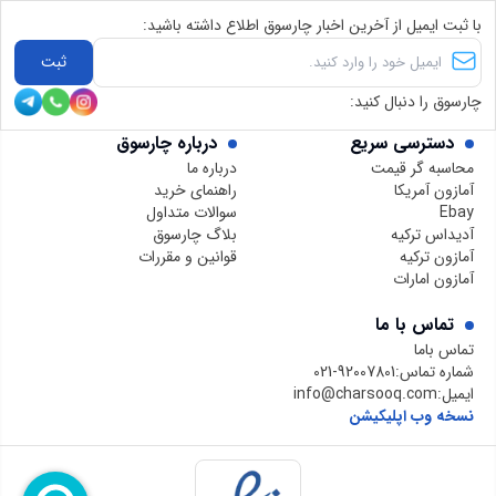
با ثبت ایمیل از آخرین اخبار چارسوق اطلاع داشته باشید:
ثبت
چارسوق را دنبال کنید:
دسترسی سریع
درباره چارسوق
محاسبه گر قیمت
درباره ما
آمازون آمریکا
راهنمای خرید
Ebay
سوالات متداول
آدیداس ترکیه
بلاگ چارسوق
آمازون ترکیه
قوانین و مقررات
آمازون امارات
تماس با ما
تماس باما
شماره تماس:
021-92007801
ایمیل:
info@charsooq.com
نسخه وب اپلیکیشن