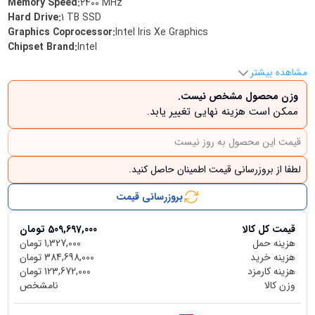
Memory Speed
:
‎2400 MHz
Hard Drive
:
‎1 TB SSD
Graphics Coprocessor
:
‎Intel Iris Xe Graphics
Chipset Brand
:
‎Intel
مشاهده بیشتر
وزن محصول مشخص نیست.
ممکن است هزینه نهایی تغییر یابد.
قیمت این محصول به روز نیست
لطفا از بروزرسانی قیمت اطمینان حاصل کنید.
بروزرسانی قیمت
قیمت کل کالا
509,697,000
تومان
هزینه حمل
1,327,000
تومان
هزینه خرید
384,698,000
تومان
هزینه کارمزد
123,672,000
تومان
وزن کالا
نامشخص