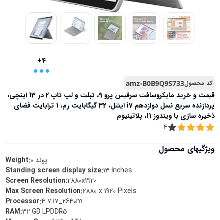
...
+4
کد محصول
amz-B0B9Q9S733
قیمت و خرید
مایکروسافت سرفیس پرو 9، تبلت و لپ تاپ 2 در 13 اینچی،
پردازنده سریع نسل دوازدهم i7 اینتل، 32 گیگابایت رم، 1 ترابایت فضای
ذخیره سازی با ویندوز 11، پلاتینیوم
4
ویژگیهای محصول
پوند
0
Weight:
Standing screen display size
:
‎13 Inches
Screen Resolution
:
‎2880x1920
Max Screen Resolution
:
‎2880 x 1920 Pixels
Processor
:
‎4.7 i7_2640m
RAM
:
‎32 GB LPDDR5