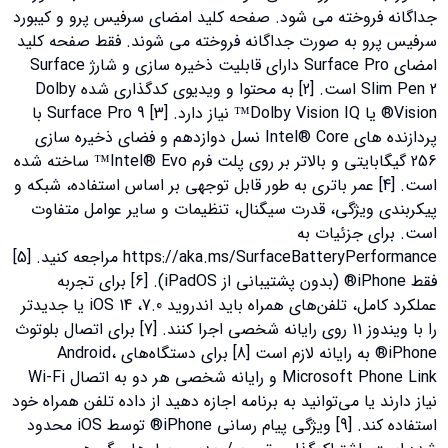
جداگانه فروخته می شود. صفحه کلید امضای سرفیس پرو و ​​کیبورد
سرفیس پرو به صورت جداگانه فروخته می شوند. فقط صفحه کلید
امضای Surface Pro دارای قابلیت ذخیره سازی و شارژ Surface
Slim Pen 2 است. [2] به محتوا و ویدیوی کدگذاری شده Dolby
Vision® یا Dolby Vision IQ™ نیاز دارد. [3] Surface Pro 9 با
پردازنده های Intel® Core نسل دوازدهم و فضای ذخیره سازی
256 گیگابایتی و بالاتر بر روی پلت فرم Intel® Evo™ ساخته شده
است. [4] عمر باتری به طور قابل توجهی بر اساس استفاده، شبکه و
پیکربندی ویژگی، قدرت سیگنال، تنظیمات و سایر عوامل متفاوت
است. برای جزئیات به
https://aka.ms/SurfaceBatteryPerformance مراجعه کنید. [5]
فقط iPhone® (بدون پشتیبانی از iPadOS). [6] برای تجربه
عملکرد کامل، تلفن‌های همراه باید اندروید 7.0، iOS 14 یا جدیدتر
را با ویندوز 11 روی رایانه شخصی اجرا کنند. [7] برای اتصال بلوتوث
iPhone® به رایانه لازم است [8] برای دستگاه‌های Android،
Microsoft Phone Link و رایانه شخصی هر دو به اتصال Wi-Fi
نیاز دارند یا می‌توانید به برنامه اجازه دهید از داده تلفن همراه خود
استفاده کند. [9] ویژگی پیام رسانی iPhone® توسط iOS محدود