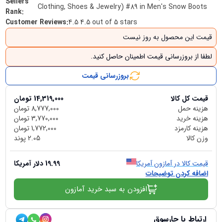
Sellers
Clothing, Shoes & Jewelry) #89 in Men's Snow Boots
Rank
:
Customer Reviews
:
4.5 4.5 out of 5 stars
قیمت این محصول به روز نیست
لطفا از بروزرسانی قیمت اطمینان حاصل کنید.
بروزرسانی قیمت
قیمت کل کالا
14,319,000
تومان
هزینه حمل
8,777,000
تومان
هزینه خرید
3,770,000
تومان
هزینه کارمزد
1,772,000
تومان
وزن کالا
2.05
پوند
قیمت کالا در آمازون آمریکا
19.99
دلار آمریکا
اضافه کردن توضیحات
افزودن به سبد خرید آمازون
ارتباط با چارسوق