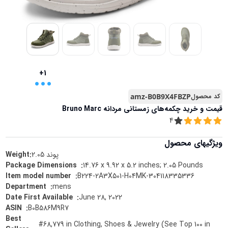
...
+1
کد محصول
amz-B0B9X4FBZP
قیمت و خرید
چکمه‌های زمستانی مردانه Bruno Marc
4
ویژگیهای محصول
پوند
2.05
Weight:
14.76 x 9.92 x 5.2 inches; 2.05 Pounds
:
Package Dimensions ‏ ‎
B224-2A3X501-H04MK-304118335336
:
Item model number ‏ ‎
mens
:
Department ‏ ‎
June 28, 2022
:
Date First Available ‏ ‎
B0B586M9R7
:
ASIN ‏ ‎
Best
#68,779 in Clothing, Shoes & Jewelry (See Top 100 in