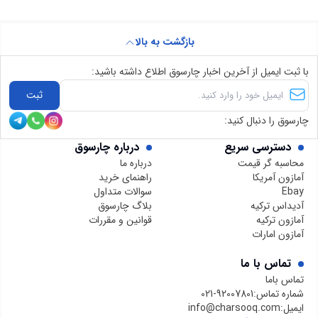
بازگشت به بالا
با ثبت ایمیل از آخرین اخبار چارسوق اطلاع داشته باشید:
ثبت
چارسوق را دنبال کنید:
دسترسی سریع
درباره چارسوق
محاسبه گر قیمت
درباره ما
آمازون آمریکا
راهنمای خرید
Ebay
سوالات متداول
آدیداس ترکیه
بلاگ چارسوق
آمازون ترکیه
قوانین و مقررات
آمازون امارات
تماس با ما
تماس باما
شماره تماس:
021-92007801
ایمیل:
info@charsooq.com