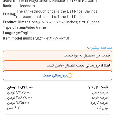
Sellers
#111 in PlayStation 5 Headsets #262 in PC Game
Rank
:
Headsets
The strikethrough price is the List Price. Savings
Pricing
:
represents a discount off the List Price.
Product Dimensions
:
2.52 x 0.99 x 2.09 inches; 6.74 Ounces
Type of item
:
Video Game
Language
:
English
Item model number
:
RZ12-03820300-R3U1
مشاهده بیشتر
قیمت این محصول به روز نیست
لطفا از بروزرسانی قیمت اطمینان حاصل کنید.
بروزرسانی قیمت
قیمت کل کالا
40,222,000
تومان
هزینه حمل
1,793,000
تومان
هزینه خرید
28,678,000
تومان
هزینه کارمزد
9,751,000
تومان
وزن کالا
6.7
انس