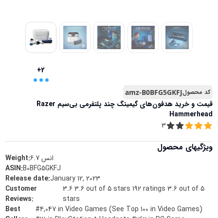
...
+2
کد محصول
amz-B0BFG5GKFJ
قیمت و خرید
هدفون‌های گیمینگ چند پلتفرمی بی‌سیم Razer
Hammerhead
3
ویژگیهای محصول
انس
6.7
Weight:
ASIN
:
B0BFG5GKFJ
Release date
:
January 12, 2023
Customer
3.6 3.6 out of 5 stars 192 ratings 3.6 out of 5
Reviews
:
stars
Best
#4,047 in Video Games (See Top 100 in Video Games)