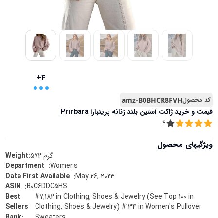
...
+4
کد محصول
amz-B0BHCR8FVH
قیمت و خرید
ژاکت آستین بلند زنانه پرینبارا Prinbara
4
ویژگیهای محصول
گرم
572
Weight:
Womens
:
Department ‏ ‎
May 26, 2023
:
Date First Available ‏ ‎
B0C6DDC5HS
:
ASIN ‏ ‎
Best
#7,182 in Clothing, Shoes & Jewelry (See Top 100 in
Sellers
Clothing, Shoes & Jewelry) #134 in Women's Pullover
Rank
:
Sweaters