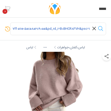
0
لباس،کفش،جواهرات
لباس
More