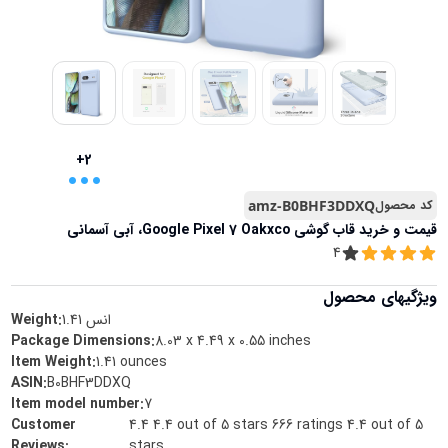
...
+2
کد محصول
amz-B0BHF3DDXQ
قیمت و خرید
قاب گوشی Google Pixel 7 Oakxco، آبی آسمانی
4
ویژگیهای محصول
انس
1.41
Weight:
Package Dimensions
:
8.03 x 4.49 x 0.55 inches
Item Weight
:
1.41 ounces
ASIN
:
B0BHF3DDXQ
Item model number
:
7
Customer
4.4 4.4 out of 5 stars 666 ratings 4.4 out of 5
Reviews
:
stars