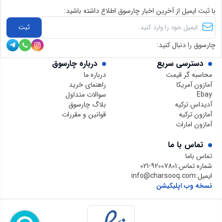
با ثبت ایمیل از آخرین اخبار چارسوق اطلاع داشته باشید:
ثبت
چارسوق را دنبال کنید:
دسترسی سریع
درباره چارسوق
محاسبه گر قیمت
درباره ما
آمازون آمریکا
راهنمای خرید
Ebay
سوالات متداول
آدیداس ترکیه
بلاگ چارسوق
آمازون ترکیه
قوانین و مقررات
آمازون امارات
تماس با ما
تماس باما
شماره تماس:
021-92007801
ایمیل:
info@charsooq.com
نسخه وب اپلیکیشن